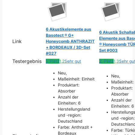
6 Akustikelemente aus
6 Akustik Schall
Basotect ® G+
Elemente aus Bas
Link
Honeycomb ANTHRAZIT
® Honeycomb TÜR
+ BORDEAUX / 3D-Set
Set #003
#027
Testergebnis
1. Platz
1,2
Sehr gut
2. Platz
1,3
Sehr gu
Neu,
Neu,
Maßeinheit: Einheit
Maßeinheit: 
Produktart:
Produktart:
Absorber
Absorber
Anzahl der
Anzahl der
Einheiten: 6
Einheiten: 6
Herstellungsland
Herstellung
und -region:
und -region:
Deutschland
Deutschlan
Farbe: Anthrazit +
Farbe: Türki
Bordeaux