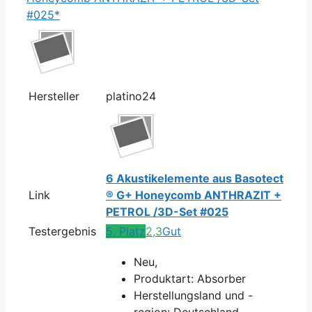
#025*
Hersteller
platino24
6 Akustikelemente aus Basotect
Link
® G+ Honeycomb ANTHRAZIT +
PETROL /3D-Set #025
Testergebnis
5. Platz
2,3
Gut
Neu,
Produktart: Absorber
Herstellungsland und -
region: Deutschland