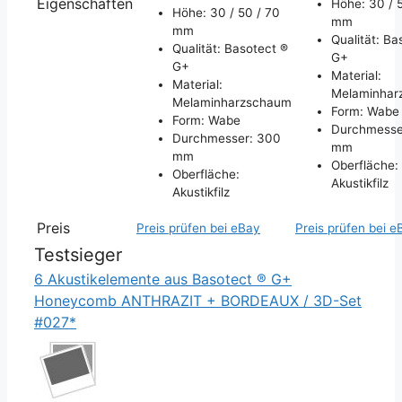
Eigenschaften
Höhe: 30 / 
Höhe: 30 / 50 / 70
mm
mm
Qualität: Ba
Qualität: Basotect ®
G+
G+
Material:
Material:
Melaminhar
Melaminharzschaum
Form: Wabe
Form: Wabe
Durchmesse
Durchmesser: 300
mm
mm
Oberfläche:
Oberfläche:
Akustikfilz
Akustikfilz
Preis
Preis prüfen bei eBay
Preis prüfen bei e
Testsieger
6 Akustikelemente aus Basotect ® G+
Honeycomb ANTHRAZIT + BORDEAUX / 3D-Set
#027*