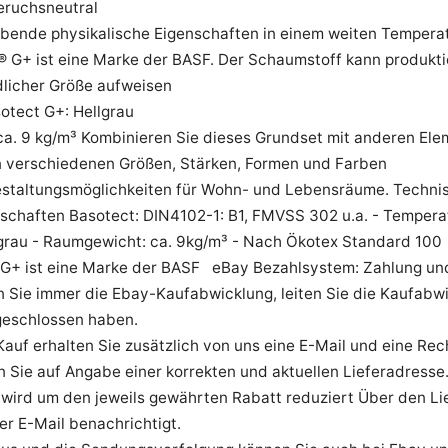
eruchsneutral
eibende physikalische Eigenschaften in einem weiten Tempera
 ® G+ ist eine Marke der BASF. Der Schaumstoff kann produkt
dlicher Größe aufweisen
otect G+: Hellgrau
ca. 9 kg/m³ Kombinieren Sie dieses Grundset mit anderen Elem
in verschiedenen Größen, Stärken, Formen und Farben
estaltungsmöglichkeiten für Wohn- und Lebensräume. Techni
schaften Basotect: DIN4102-1: B1, FMVSS 302 u.a. - Tempera
lgrau - Raumgewicht: ca. 9kg/m³ - Nach Ökotex Standard 100
 G+ ist eine Marke der BASF eBay Bezahlsystem: Zahlung un
n Sie immer die Ebay-Kaufabwicklung, leiten Sie die Kaufabwi
geschlossen haben.
auf erhalten Sie zusätzlich von uns eine E-Mail und eine Re
n Sie auf Angabe einer korrekten und aktuellen Lieferadresse
 wird um den jeweils gewährten Rabatt reduziert Über den Li
r E-Mail benachrichtigt.