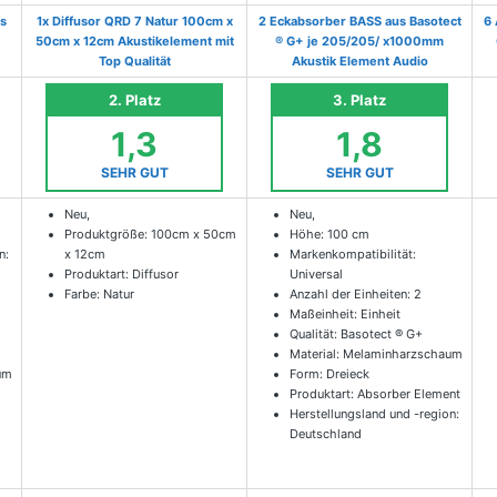
s
1x Diffusor QRD 7 Natur 100cm x
2 Eckabsorber BASS aus Basotect
6 
50cm x 12cm Akustikelement mit
® G+ je 205/205/ x1000mm
Top Qualität
Akustik Element Audio
2. Platz
3. Platz
1,3
1,8
SEHR GUT
SEHR GUT
Neu,
Neu,
Produktgröße: 100cm x 50cm
Höhe: 100 cm
n:
x 12cm
Markenkompatibilität:
Produktart: Diffusor
Universal
Farbe: Natur
Anzahl der Einheiten: 2
Maßeinheit: Einheit
Qualität: Basotect ® G+
Material: Melaminharzschaum
um
Form: Dreieck
Produktart: Absorber Element
Herstellungsland und -region:
Deutschland