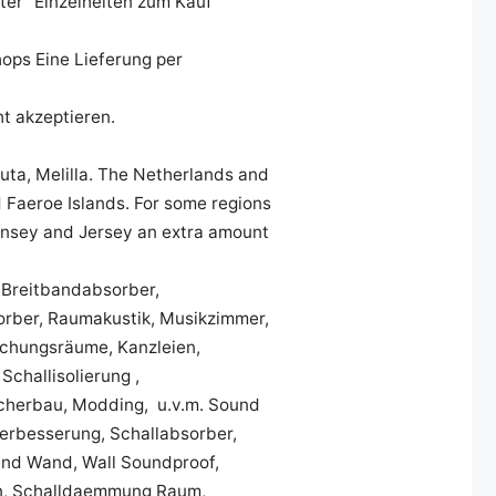
er "Einzelheiten zum Kauf"
ops Eine Lieferung per
t akzeptieren.
euta, Melilla. The Netherlands and
 Faeroe Islands. For some regions
uernsey and Jersey an extra amount
 Breitbandabsorber,
rber, Raumakustik, Musikzimmer,
echungsräume, Kanzleien,
challisolierung ,
cherbau, Modding, u.v.m. Sound
erbesserung, Schallabsorber,
end Wand, Wall Soundproof,
ion, Schalldaemmung Raum,