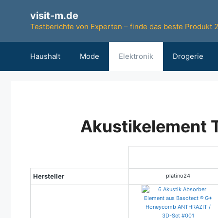
Zum
visit-m.de
Inhalt
Testberichte von Experten – finde das beste Produkt 
springen
Haushalt
Mode
Elektronik
Drogerie
Akustikelement T
Testsieger
Hersteller
platino24