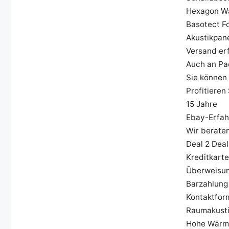
Hexagon Wa
Basotect F
Akustikpan
Versand er
Auch an Pac
Sie können 
Profitieren
15 Jahre
Ebay-Erfah
Wir berate
Deal 2 Deal
Kreditkarte
Überweisu
Barzahlung
Kontaktform
Raumakustik
Hohe Wärme