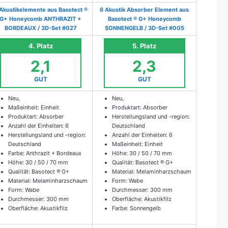
Akustikelemente aus Basotect ®
6 Akustik Absorber Element aus
G+ Honeycomb ANTHRAZIT +
Basotect ® G+ Honeycomb
BORDEAUX / 3D-Set #027
SONNENGELB / 3D-Set #005
4. Platz
5. Platz
2,1
2,3
GUT
GUT
Neu,
Neu,
Maßeinheit: Einheit
Produktart: Absorber
Produktart: Absorber
Herstellungsland und -region:
Anzahl der Einheiten: 6
Deutschland
Herstellungsland und -region:
Anzahl der Einheiten: 6
Deutschland
Maßeinheit: Einheit
Farbe: Anthrazit + Bordeaux
Höhe: 30 / 50 / 70 mm
Höhe: 30 / 50 / 70 mm
Qualität: Basotect ® G+
Qualität: Basotect ® G+
Material: Melaminharzschaum
Material: Melaminharzschaum
Form: Wabe
Form: Wabe
Durchmesser: 300 mm
Durchmesser: 300 mm
Oberfläche: Akustikfilz
Oberfläche: Akustikfilz
Farbe: Sonnengelb