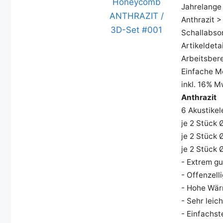
Jahrelange
Anthrazit >
Schallabso
Artikeldeta
Arbeitsber
Einfache M
inkl. 16% 
Anthrazit
6 Akustike
je 2 Stück
je 2 Stück
je 2 Stück
- Extrem g
- Offenzell
- Hohe Wä
- Sehr lei
- Einfachs