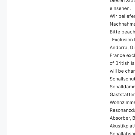
Diesen Sta
einsehen.
Wir belief
Nachnahme i
Bitte beach
Exclusion L
Andorra, Gi
France excl
of British 
will be ch
Schallschu
Schalldämm
Gaststätte
Wohnzimmer
Resonanzdä
Absorber, 
Akustikpla
Schallabso