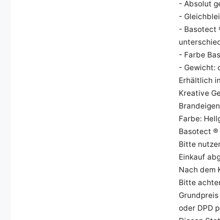
- Absolut g
- Gleichbl
- Basotect
unterschie
- Farbe Bas
- Gewicht: 
Erhältlich 
Kreative G
Brandeigen
Farbe: Hel
Basotect ®
Bitte nutze
Einkauf ab
Nach dem K
Bitte achte
Grundpreis
oder DPD pe