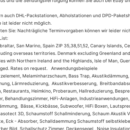
tus und die Sendungsverfolgung können Sie auch bei Ebay unt
ern auch DHL-Packstationen, Abholstationen und DPD-Paketsh
st leider nicht möglich.
ten Sie: Nachträgliche Terminvorgaben können wir leider nich
ist:
braltar, San Marino, Spain ZIP 35,38,51,52, Canary Islands, C
uding overseas territories. Denmark excluding Greenland and
Isles with Northern Ireland and the Highlands, Isle of Man, G
arged. Rates on request. Anwendungsbeispiele
tzelement, Melaminharzschaum, Bass Trap, Akustikdämmung,
ung, Lärmreduzierung, Akustikverbesserung, Breitbandabso
n, Restaurants, Heimkino, Proberaum, Hallreduzierung, Bespr
, Behandlungszimmer, HiFi-Anlagen, Industrieanwendungen, S
mmung, Bässe, Kickbässe, Subwoofer, HiFi Boxen, Lautspre
Basotect 3D, Schaumstoff Schallminderung, Schaum Akustik V
tte, Eck - Absorber, Schalldaemmung Schaumstoff selbstkleb
rber Bild, Schallschutz Zimmer, Deckensegel , Noise Insulat