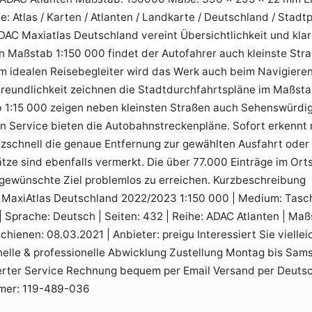
: Atlas / Karten / Atlanten / Landkarte / Deutschland / Stad
DAC Maxiatlas Deutschland vereint Übersichtlichkeit und klar
n Maßstab 1:150 000 findet der Autofahrer auch kleinste St
um idealen Reisebegleiter wird das Werk auch beim Navigieren
reundlichkeit zeichnen die Stadtdurchfahrtspläne im Maßstab
 1:15 000 zeigen neben kleinsten Straßen auch Sehenswürdig
en Service bieten die Autobahnstreckenpläne. Sofort erkenn
tzschnell die genaue Entfernung zur gewählten Ausfahrt oder
ze sind ebenfalls vermerkt. Die über 77.000 Einträge im Orts
 gewünschte Ziel problemlos zu erreichen. Kurzbeschreibung
C MaxiAtlas Deutschland 2022/2023 1:150 000 | Medium: Tasch
| Sprache: Deutsch | Seiten: 432 | Reihe: ADAC Atlanten | M
chienen: 08.03.2021 | Anbieter: preigu Interessiert Sie vielle
nelle & professionelle Abwicklung Zustellung Montag bis Sam
erter Service Rechnung bequem per Email Versand per Deutsc
mer: 119-489-036