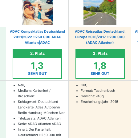
ADAC Kompaktatlas Deutschland
ADAC Reiseatlas Deutschland,
A
2021/2022 1:250 000 ADAC
Europa 2016/2017 1:200 000
Atlanten|ADAC
(ADAC Atlanten)
2. Platz
3. Platz
1,3
1,8
SEHR GUT
SEHR GUT
Neu,
Gut,
Medium: Kartoniert /
Format: Taschenbuch
Broschiert
Gewicht: 740g
Schlagwort: Deutschland
Erscheinungsjahr: 2015
Landkarte, Atlas Autobahn
Berlin Hamburg München Nor
Titelzusatz: ADAC Atlanten
Serie: ADAC Atlanten ADAC
Inhalt: Der Kartenteil:
Deutschland 1:250 000 mit