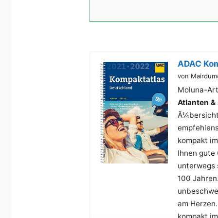
ADAC Kom
von Mairdum
Moluna-Ar
Atlanten 
Ã¼bersichtl
empfehlens
kompakt im
Ihnen gute 
unterwegs s
100 Jahren.
unbeschwert
am Herzen. 
kompakt im 