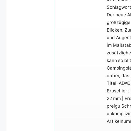
Schlagworte
Der neue A
großzügige
Blicken. Z
und Augenf
im Maßstab
zusätzlich
kann so bli
Campingplät
dabei, das
Titel: ADA
Broschiert 
22 mm | Ers
preigu Sch
unkomplizi
Artikelnum