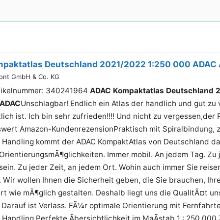
paktatlas Deutschland 2021/2022 1:250 000 ADAC 
ont GmbH & Co. KG
tikelnummer: 340241964
ADAC Kompaktatlas Deutschland 
& ADAC
Unschlagbar! Endlich ein Atlas der handlich und gut zu 
ich ist. Ich bin sehr zufrieden!!!! Und nicht zu vergessen,der
wert Amazon-KundenrezensionPraktisch mit Spiralbindung, z
 Handling kommt der ADAC KompaktAtlas von Deutschland dah
OrientierungsmÃ¶glichkeiten. Immer mobil. An jedem Tag. Zu 
ein. Zu jeder Zeit, an jedem Ort. Wohin auch immer Sie reise
 Wir wollen Ihnen die Sicherheit geben, die Sie brauchen, Ihr
 wie mÃ¶glich gestalten. Deshalb liegt uns die QualitÃ¤t un
Darauf ist Verlass. FÃ¼r optimale Orientierung mit Fernfahrt
Handling Perfekte Ãbersichtlichkeit im MaÃstab 1 : 250 000 