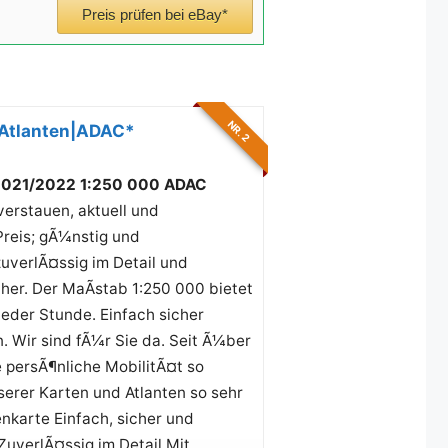
Preis prüfen bei eBay*
NR. 2
Atlanten|ADAC*
2021/2022 1:250 000 ADAC
verstauen, aktuell und
 Preis; gÃ¼nstig und
uverlÃ¤ssig im Detail und
er. Der MaÃstab 1:250 000 bietet
jeder Stunde. Einfach sicher
n. Wir sind fÃ¼r Sie da. Seit Ã¼ber
e persÃ¶nliche MobilitÃ¤t so
serer Karten und Atlanten so sehr
enkarte Einfach, sicher und
ZuverlÃ¤ssig im Detail Mit