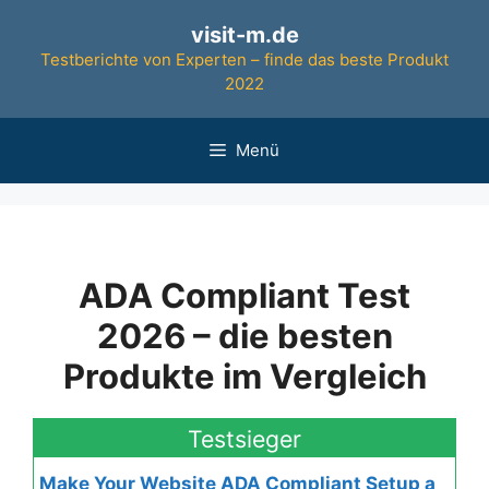
Zum
visit-m.de
Inhalt
Testberichte von Experten – finde das beste Produkt
springen
2022
Menü
ADA Compliant Test
2026 – die besten
Produkte im Vergleich
Testsieger
Make Your Website ADA Compliant Setup a