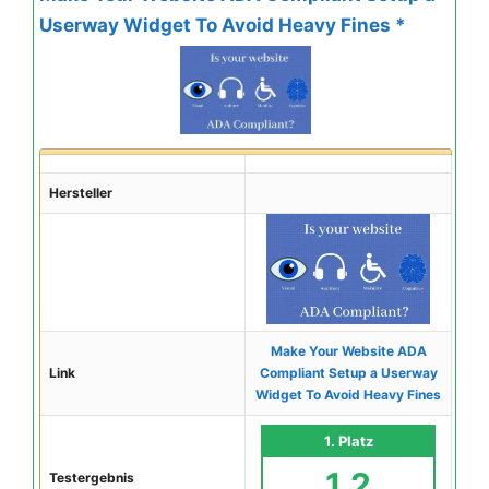
Userway Widget To Avoid Heavy Fines *
Hersteller
Make Your Website ADA
Link
Compliant Setup a Userway
Widget To Avoid Heavy Fines
1. Platz
1,2
Testergebnis