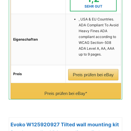
SEHR GUT
, USA & EU Countries.
ADA Compliant To Avoid
Heavy Fines ADA
compliant according to
Eigenschaften
WCAG Section-508
ADA Level A, AA, AAA
up to 9 pages.
Preis
Preis prüfen bei eBay
Preis prüfen bei eBay*
Evoko W125920927 Tilted wall mounting kit