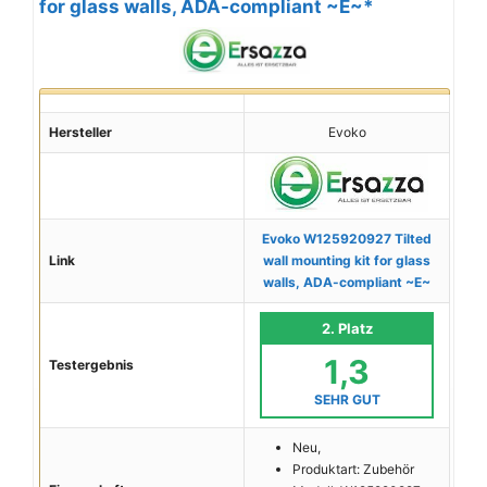
for glass walls, ADA-compliant ~E~*
Hersteller
Evoko
Evoko W125920927 Tilted
Link
wall mounting kit for glass
walls, ADA-compliant ~E~
2. Platz
1,3
Testergebnis
SEHR GUT
Neu,
Produktart: Zubehör