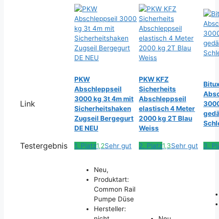
PKW
PKW KFZ
Bitu
Abschleppseil
Sicherheits
Absc
3000 kg 3t 4m mit
Abschleppseil
Link
3000
Sicherheitshaken
elastisch 4 Meter
ged
Zugseil Bergegurt
2000 kg 2T Blau
Schl
DE NEU
Weiss
Testergebnis
1. Platz
1,2
Sehr gut
2. Platz
1,3
Sehr gut
3. Pl
Neu,
Produktart:
Common Rail
Pumpe Düse
Hersteller:
nicht
Neu,