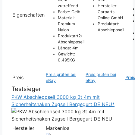
zutreffend
Hersteller:
Farbe: Gelb
Carparts-
Eigenschaften
Material:
Online GmbH
Premium
Produktart:
Nylon
Abschleppseil
Produktart2:
Abschleppseil
Länge: 4m
Gewicht:
0.495KG
Preis prüfen bei
Preis prüfen bei
Preis
Prei
eBay
eBay
Testsieger
PKW Abschleppseil 3000 kg 3t 4m mit
Sicherheitshaken Zugseil Bergegurt DE NEU*
Hersteller
Markenlos