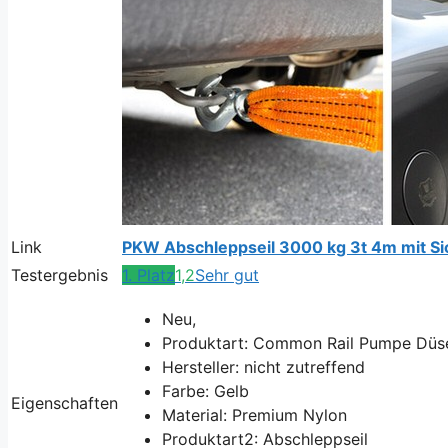
Link
PKW Abschleppseil 3000 kg 3t 4m mit Si
Testergebnis
1. Platz
1,2
Sehr gut
Neu,
Produktart: Common Rail Pumpe Düs
Hersteller: nicht zutreffend
Farbe: Gelb
Eigenschaften
Material: Premium Nylon
Produktart2: Abschleppseil