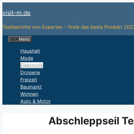
Zum
visit-m.de
Inhalt
springen
Testberichte von Experten – finde das beste Produkt 202
Menü
Haushalt
Mode
Elektronik
Drogerie
Freizeit
Baumarkt
Wohnen
Auto & Motor
Abschleppseil Te