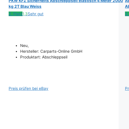
PKW KFZ Sicherheits Abschleppseil elastisch 4 Meter 2000
A
kg 2T Blau Weiss
A
2. Platz
1,3
Sehr gut
3.
Neu,
Hersteller: Carparts-Online GmbH
Produktart: Abschleppseil
Preis prüfen bei eBay
Pr