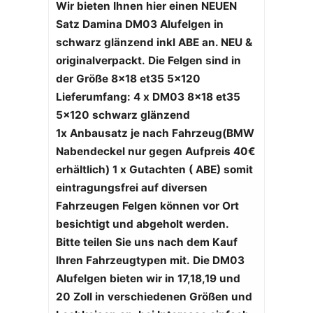
Wir bieten Ihnen hier einen NEUEN
Satz Damina DM03 Alufelgen in
schwarz glänzend
inkl ABE an.
NEU &
originalverpackt.
Die Felgen sind in
der Größe 8x18 et35 5x120
Lieferumfang:
4 x DM03 8x18 et35
5x120 schwarz glänzend
1x Anbausatz je nach Fahrzeug
(BMW
Nabendeckel nur gegen Aufpreis 40€
erhältlich)
1 x Gutachten ( ABE) somit
eintragungsfrei auf diversen
Fahrzeugen
Felgen können vor Ort
besichtigt und abgeholt werden.
Bitte teilen Sie uns nach dem Kauf
Ihren Fahrzeugtypen mit.
Die DM03
Alufelgen bieten wir in 17,18,19 und
20 Zoll in verschiedenen Größen und