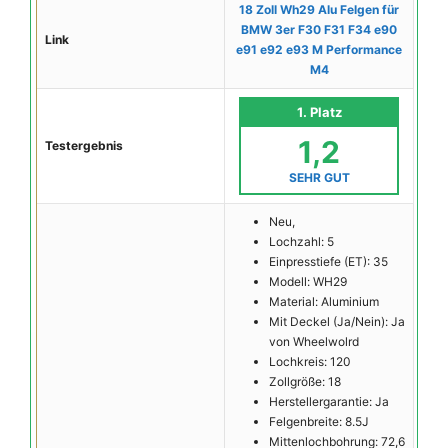
18 Zoll Wh29 Alu Felgen für
BMW 3er F30 F31 F34 e90
Link
e91 e92 e93 M Performance
M4
1. Platz
1,2
Testergebnis
SEHR GUT
Neu,
Lochzahl: 5
Einpresstiefe (ET): 35
Modell: WH29
Material: Aluminium
Mit Deckel (Ja/Nein): Ja
von Wheelwolrd
Lochkreis: 120
Zollgröße: 18
Herstellergarantie: Ja
Felgenbreite: 8.5J
Mittenlochbohrung: 72,6