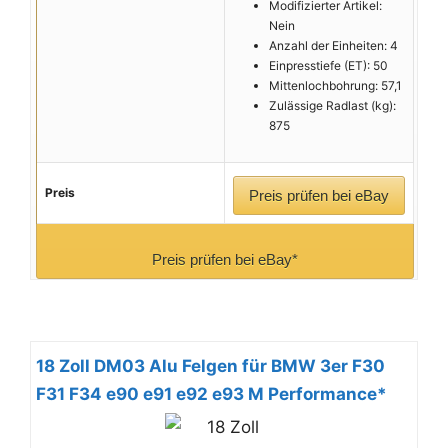
Modifizierter Artikel:
Nein
Anzahl der Einheiten: 4
Einpresstiefe (ET): 50
Mittenlochbohrung: 57,1
Zulässige Radlast (kg):
875
Preis
Preis prüfen bei eBay
Preis prüfen bei eBay*
18 Zoll DM03 Alu Felgen für BMW 3er F30
F31 F34 e90 e91 e92 e93 M Performance*