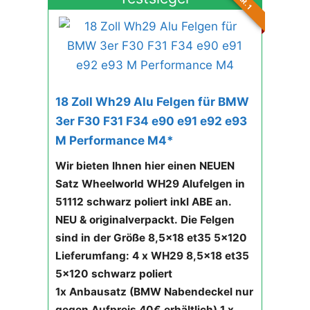
NR. 1
18 Zoll Wh29 Alu Felgen für BMW
3er F30 F31 F34 e90 e91 e92 e93
M Performance M4*
Wir bieten Ihnen hier einen NEUEN
Satz Wheelworld WH29 Alufelgen in
51112 schwarz poliert
inkl ABE an.
NEU & originalverpackt.
Die Felgen
sind in der Größe 8,5x18 et35 5x120
Lieferumfang:
4 x WH29 8,5x18 et35
5x120
schwarz poliert
1x Anbausatz
(BMW Nabendeckel nur
gegen Aufpreis 40€ erhältlich)
1 x