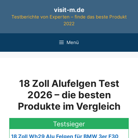
Zum
visit-m.de
Inhalt
Testberichte von Experten – finde das beste Produkt
springen
2022
Menü
18 Zoll Alufelgen Test
2026 – die besten
Produkte im Vergleich
Testsieger
18 Zoll Wh29 Alu Felgen für BMW 3er F30