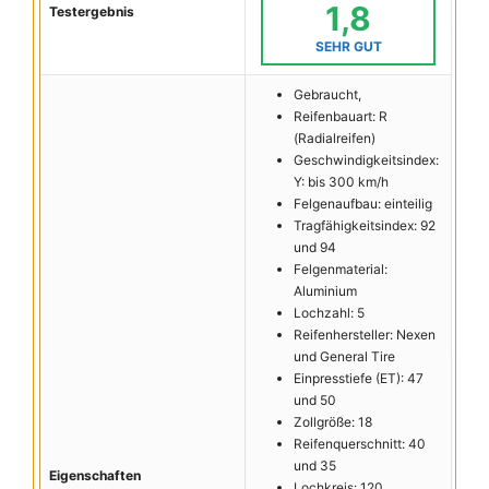
1,8
Testergebnis
SEHR GUT
Gebraucht,
Reifenbauart: R
(Radialreifen)
Geschwindigkeitsindex:
Y: bis 300 km/h
Felgenaufbau: einteilig
Tragfähigkeitsindex: 92
und 94
Felgenmaterial:
Aluminium
Lochzahl: 5
Reifenhersteller: Nexen
und General Tire
Einpresstiefe (ET): 47
und 50
Zollgröße: 18
Reifenquerschnitt: 40
und 35
Eigenschaften
Lochkreis: 120