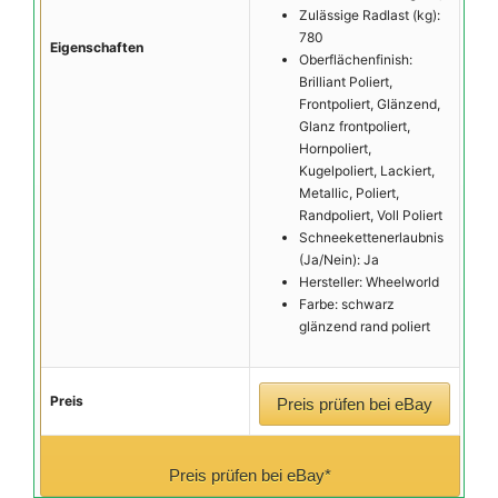
Zulässige Radlast (kg):
780
Eigenschaften
Oberflächenfinish:
Brilliant Poliert,
Frontpoliert, Glänzend,
Glanz frontpoliert,
Hornpoliert,
Kugelpoliert, Lackiert,
Metallic, Poliert,
Randpoliert, Voll Poliert
Schneekettenerlaubnis
(Ja/Nein): Ja
Hersteller: Wheelworld
Farbe: schwarz
glänzend rand poliert
Preis
Preis prüfen bei eBay
Preis prüfen bei eBay*