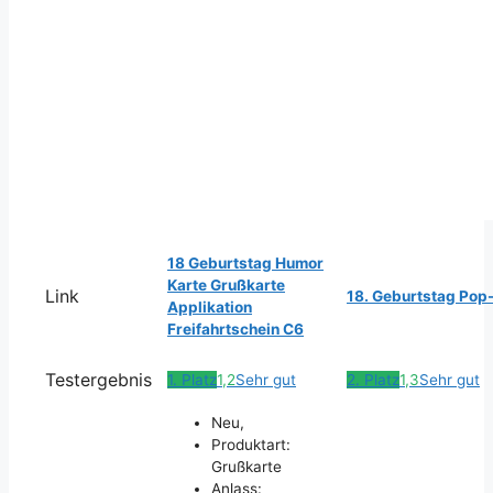
18 Geburtstag Humor
Karte Grußkarte
Link
18. Geburtstag Pop
Applikation
Freifahrtschein C6
Testergebnis
1. Platz
1,2
Sehr gut
2. Platz
1,3
Sehr gut
Neu,
Produktart:
Grußkarte
Anlass: