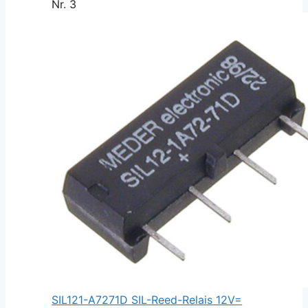
Nr. 3
SIL121-A7271D SIL-Reed-Relais 12V=