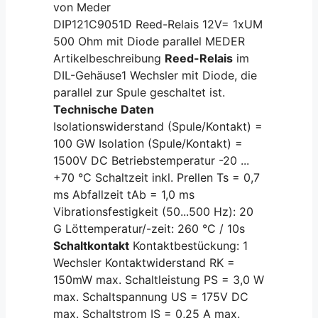
von Meder
DIP121C9051D Reed-Relais 12V= 1xUM
500 Ohm mit Diode parallel MEDER
Artikelbeschreibung
Reed-Relais
im
DIL-Gehäuse1 Wechsler mit Diode, die
parallel zur Spule geschaltet ist.
Technische Daten
Isolationswiderstand (Spule/Kontakt) =
100 GW Isolation (Spule/Kontakt) =
1500V DC Betriebstemperatur -20 ...
+70 °C Schaltzeit inkl. Prellen Ts = 0,7
ms Abfallzeit tAb = 1,0 ms
Vibrationsfestigkeit (50...500 Hz): 20
G Löttemperatur/-zeit: 260 °C / 10s
Schaltkontakt
Kontaktbestückung: 1
Wechsler Kontaktwiderstand RK =
150mW max. Schaltleistung PS = 3,0 W
max. Schaltspannung US = 175V DC
max. Schaltstrom IS = 0,25 A max.