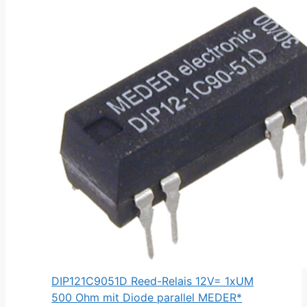
DIP121C9051D Reed-Relais 12V= 1xUM
500 Ohm mit Diode parallel MEDER*