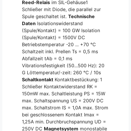
Reed-Relais
im SIL-Gehäuse1
Schließer mit Diode, die parallel zur
Spule geschaltet ist.
Technische
Daten
Isolationswiderstand
(Spule/Kontakt) = 100 GW Isolation
(Spule/Kontakt) = 1500V DC
Betriebstemperatur -20 ... +70 °C
Schaltzeit inkl. Prellen Ts = 0,5 ms
Abfallzeit tAb = 0,1 ms
Vibrationsfestigkeit (50...500 Hz): 20
G Löttemperatur/-zeit: 260 °C / 10s
Schaltkontakt
Kontaktbestückung: 1
Schließer Kontaktwiderstand RK =
150mW max. Schaltleistung PS = 15W
max. Schaltspannung US = 200V DC
max. Schaltstrom IS = 1,0A max. Strom
bei geschlossenem Kontakt Imax =
1,25A min. Durchbruchspannung UD =
250V DC
Magnetsystem
monostabile