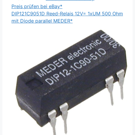
Preis prüfen bei eBay*
DIP121C9051D Reed-Relais 12V= 1xUM 500 Ohm
mit Diode parallel MEDER*