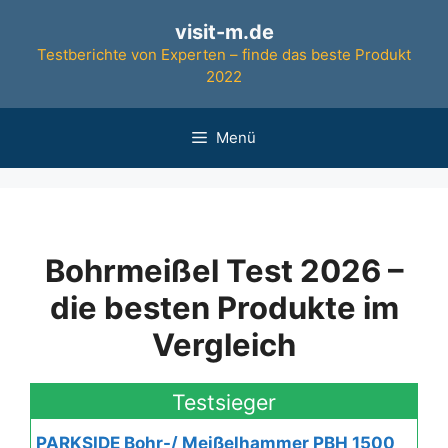
Zum
visit-m.de
Inhalt
Testberichte von Experten – finde das beste Produkt
springen
2022
Menü
Bohrmeißel Test 2026 –
die besten Produkte im
Vergleich
Testsieger
PARKSIDE Bohr-/ Meißelhammer PBH 1500