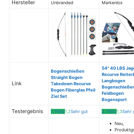
Hersteller
Unbranded
Markenlos
54" 40 LBS Jag
Bogenschießen
Recurve Reite
Straight Bogen
Langbogen
Link
Takedown Recurve
Bogenschieße
Bogen Fiberglas Pfeil
Feldbogen
Ziel Set
Bogensport
Testergebnis
1. Platz
1,2
Sehr gut
2. Platz
1,3
Sehr 
Neu,
Produktg