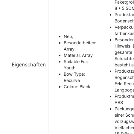
Paketgrö
8 * 5.5C
Produktar
Bogensch
Verpacku
farbenka
Neu,
Besonder
Besonderheiten:
Hinweis: 
Array
gesamte
Material: Array
Schachte
Suitable For:
Eigenschaften
besteht a
Youth
Produktz
Bow Type:
Bogensch
Recurve
Feld Recu
Colour: Black
Langboge
Produktma
ABS
Packunge
einer Sch
vorzugsw
Vielfache
15 Stück