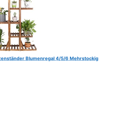
zenständer Blumenregal 4/5/6 Mehrstockig