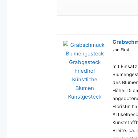
Grabschm
von First
..:: Han
mit Einsatz
Blumengest
des Blumen
Höhe: 15 cm
angebotenen
Floristin 
Artikelbesc
Kunststoff
Breite: ca