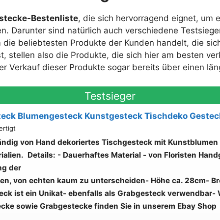
tecke-Bestenliste
, die sich hervorragend eignet, um 
n. Darunter sind natürlich auch verschiedene Testsiege
 die beliebtesten Produkte der Kunden handelt, die sich
t, stellen also die Produkte, die sich hier am besten ve
 der Verkauf dieser Produkte sogar bereits über einen l
Testsieger
teck Blumengesteck Kunstgesteck Tischdeko Gestec
rtigt
ndig von Hand dekoriertes Tischgesteck mit Kunstblumen
ialien.
Details:
- Dauerhaftes Material
- von Floristen Hand
ng der
en, von echten kaum zu unterscheiden
- Höhe ca. 28cm
- B
ck ist ein Unikat
- ebenfalls als Grabgesteck verwendbar
- 
cke sowie Grabgestecke finden Sie in unserem Ebay Shop