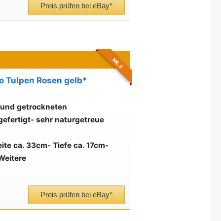
Preis prüfen bei eBay*
NR. 3
 Tulpen Rosen gelb*
 und getrockneten
gefertigt
- sehr naturgetreue
eite ca. 33cm
- Tiefe ca. 17cm
-
Weitere
Preis prüfen bei eBay*