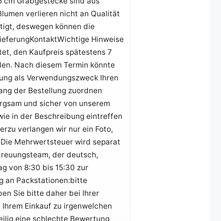
15 cm Grabgestecke sind aus
lumen verlieren nicht an Qualität
ertigt, deswegen können die
ieferungKontaktWichtige Hinweise
tet, den Kaufpreis spätestens 7
len. Nach diesem Termin könnte
eisung als Verwendungszweck Ihren
ang der Bestellung zuordnen
orgsam und sicher von unserem
wie in der Beschreibung eintreffen
erzu verlangen wir nur ein Foto,
 Die Mehrwertsteuer wird separat
reuungsteam, der deutsch,
ag von 8:30 bis 15:30 zur
g an Packstationen:bitte
en Sie bitte daher bei Ihrer
i Ihrem Einkauf zu irgenwelchen
eilig eine schlechte Bewertung