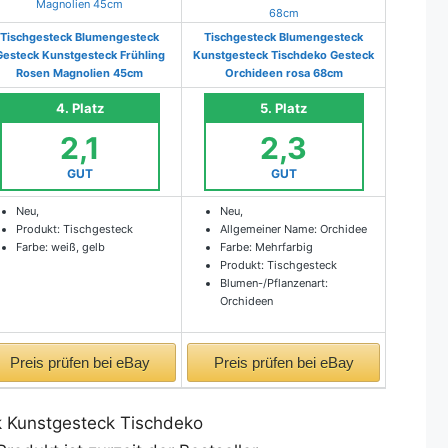
Tischgesteck Blumengesteck
Tischgesteck Blumengesteck
Gesteck Kunstgesteck Frühling
Kunstgesteck Tischdeko Gesteck
Rosen Magnolien 45cm
Orchideen rosa 68cm
4. Platz
5. Platz
2,1
2,3
GUT
GUT
Neu,
Neu,
Produkt: Tischgesteck
Allgemeiner Name: Orchidee
Farbe: weiß, gelb
Farbe: Mehrfarbig
Produkt: Tischgesteck
Blumen-/Pflanzenart:
Orchideen
Preis prüfen bei eBay
Preis prüfen bei eBay
k Kunstgesteck Tischdeko