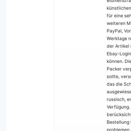
Blumenstra
künstlichen
für eine se
weiteren M
PayPal, Vor
Werktage n
der Artikel
Ebay-Login
können. Di
Packer verp
sollte, ver
das die Sc
ausgewiese
russisch, e
Verfügung.
berücksicht
Bestellung 
problemen, 