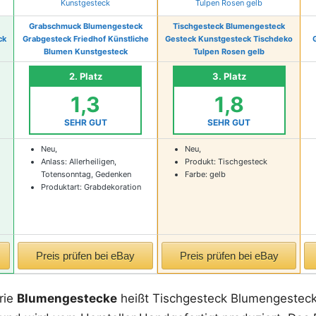
Grabschmuck Blumengesteck
Tischgesteck Blumengesteck
ck
Grabgesteck Friedhof Künstliche
Gesteck Kunstgesteck Tischdeko
Blumen Kunstgesteck
Tulpen Rosen gelb
2. Platz
3. Platz
1,3
1,8
SEHR GUT
SEHR GUT
Neu,
Neu,
Anlass: Allerheiligen,
Produkt: Tischgesteck
Totensonntag, Gedenken
Farbe: gelb
Produktart: Grabdekoration
Preis prüfen bei eBay
Preis prüfen bei eBay
rie
Blumengestecke
heißt Tischgesteck Blumengestec