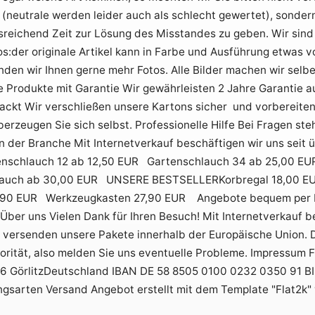
neutrale werden leider auch als schlecht gewertet), sondern
reichend Zeit zur Lösung des Misstandes zu geben. Wir sind 
os:der originale Artikel kann in Farbe und Ausführung etwas 
den wir Ihnen gerne mehr Fotos. Alle Bilder machen wir selbe
 Produkte mit Garantie Wir gewährleisten 2 Jahre Garantie a
ackt Wir verschließen unsere Kartons sicher und vorbereiten
erzeugen Sie sich selbst. Professionelle Hilfe Bei Fragen ste
in der Branche Mit Internetverkauf beschäftigen wir uns sei
nschlauch 12 ab 12,50 EUR Gartenschlauch 34 ab 25,00 E
lauch ab 30,00 EUR UNSERE BESTSELLERKorbregal 18,00 EU
,90 EUR Werkzeugkasten 27,90 EUR Angebote bequem per Em
ber uns Vielen Dank für Ihren Besuch! Mit Internetverkauf be
r versenden unsere Pakete innerhalb der Europäische Union. 
orität, also melden Sie uns eventuelle Probleme. Impressum Fi
26 GörlitzDeutschland IBAN DE 58 8505 0100 0232 0350 91 
ungsarten Versand Angebot erstellt mit dem Template "Flat2k"