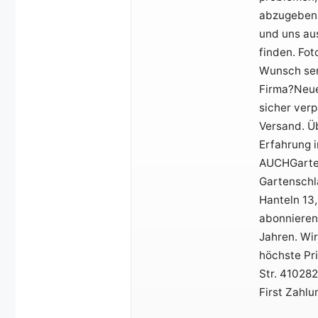
abzugeben (
und uns aus
finden. Fot
Wunsch sen
Firma?Neue
sicher verp
Versand. Üb
Erfahrung 
AUCHGarte
Gartensch
Hanteln 13
abonnierenÜ
Jahren. Wi
höchste Pri
Str. 41028
First Zahl