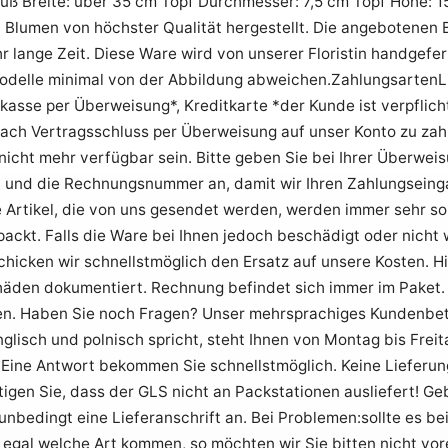
uß Breite: über 35 cm Topf Durchmesser: 7,5 cm Topf Höhe: 
 Blumen von höchster Qualität hergestellt. Die angebotenen B
hr lange Zeit. Diese Ware wird von unserer Floristin handgef
odelle minimal von der Abbildung abweichen.ZahlungsartenL
kasse per Überweisung*, Kreditkarte *der Kunde ist verpflich
ach Vertragsschluss per Überweisung auf unser Konto zu zah
 nicht mehr verfügbar sein. Bitte geben Sie bei Ihrer Überw
 und die Rechnungsnummer an, damit wir Ihren Zahlungseing
e Artikel, die von uns gesendet werden, werden immer sehr s
ackt. Falls die Ware bei Ihnen jedoch beschädigt oder nicht 
schicken wir schnellstmöglich den Ersatz auf unsere Kosten. Hi
häden dokumentiert. Rechnung befindet sich immer im Paket.
n. Haben Sie noch Fragen? Unser mehrsprachiges Kundenbet
nglisch und polnisch spricht, steht Ihnen von Montag bis Freit
 Eine Antwort bekommen Sie schnellstmöglich. Keine Lieferun
igen Sie, dass der GLS nicht an Packstationen ausliefert! Geb
unbedingt eine Lieferanschrift an. Bei Problemen:sollte es be
egal welche Art kommen, so möchten wir Sie bitten nicht vor