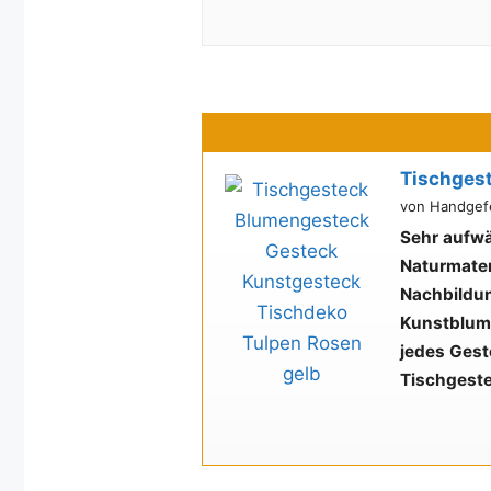
Tischges
von Handgefe
Sehr aufwä
Naturmater
Nachbildu
Kunstblum
jedes Geste
Tischgeste