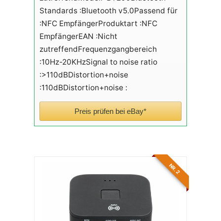
Standards :Bluetooth v5.0Passend für
:NFC EmpfängerProduktart :NFC
EmpfängerEAN :Nicht
zutreffendFrequenzgangbereich
:10Hz-20KHzSignal to noise ratio
:>110dBDistortion+noise
:110dBDistortion+noise :
Preis prüfen bei eBay*
NR. 2