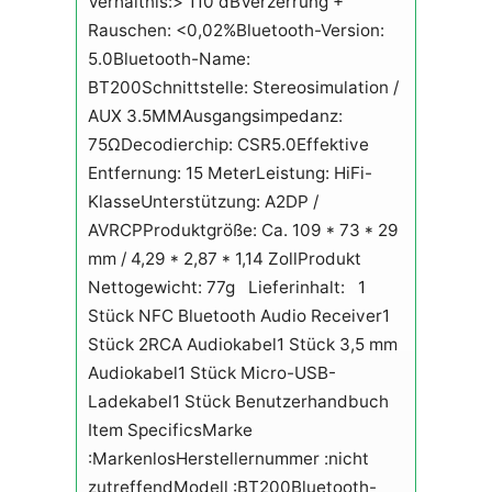
Verhältnis:> 110 dBVerzerrung +
Rauschen: <0,02%Bluetooth-Version:
5.0Bluetooth-Name:
BT200Schnittstelle: Stereosimulation /
AUX 3.5MMAusgangsimpedanz:
75ΩDecodierchip: CSR5.0Effektive
Entfernung: 15 MeterLeistung: HiFi-
KlasseUnterstützung: A2DP /
AVRCPProduktgröße: Ca. 109 * 73 * 29
mm / 4,29 * 2,87 * 1,14 ZollProdukt
Nettogewicht: 77g Lieferinhalt: 1
Stück NFC Bluetooth Audio Receiver1
Stück 2RCA Audiokabel1 Stück 3,5 mm
Audiokabel1 Stück Micro-USB-
Ladekabel1 Stück Benutzerhandbuch
Item SpecificsMarke
:MarkenlosHerstellernummer :nicht
zutreffendModell :BT200Bluetooth-