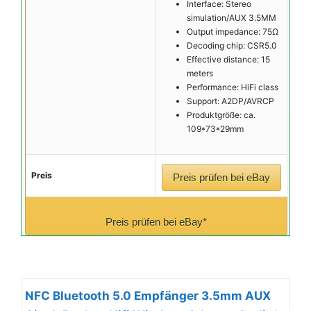
Interface: Stereo
simulation/AUX 3.5MM
Output impedance: 75Ω
Decoding chip: CSR5.0
Effective distance: 15
meters
Performance: HiFi class
Support: A2DP/AVRCP
Produktgröße: ca.
109*73*29mm
Preis
Preis prüfen bei eBay
Preis prüfen bei eBay*
NFC Bluetooth 5.0 Empfänger 3.5mm AUX