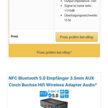
Output impedance: 75Ω
Signal to noise ratio:
>110dB
Übertragungsreichweite:
15 M
Preis
Preis prüfen bei eBay
Preis prüfen bei eBay*
NFC Bluetooth 5.0 Empfänger 3.5mm AUX
Cinch Buchse Hifi Wireless Adapter Audio*