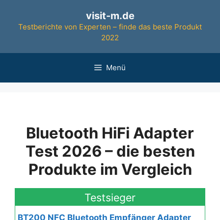
Zum
visit-m.de
Inhalt
Testberichte von Experten – finde das beste Produkt
springen
2022
Menü
Bluetooth HiFi Adapter
Test 2026 – die besten
Produkte im Vergleich
Testsieger
BT200 NFC Bluetooth Empfänger Adapter