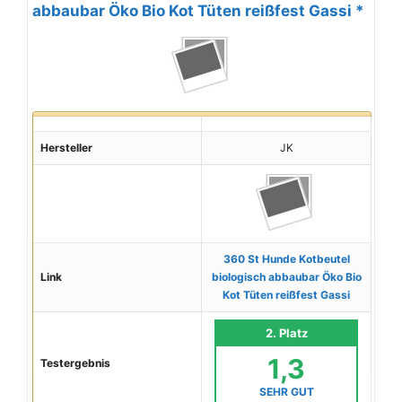
abbaubar Öko Bio Kot Tüten reißfest Gassi *
Hersteller
JK
360 St Hunde Kotbeutel
Link
biologisch abbaubar Öko Bio
Kot Tüten reißfest Gassi
2. Platz
1,3
Testergebnis
SEHR GUT