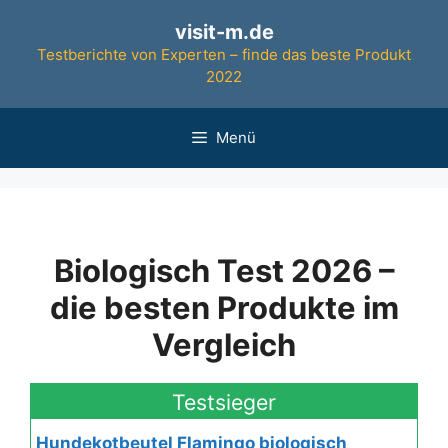
Zum
visit-m.de
Inhalt
Testberichte von Experten – finde das beste Produkt
springen
2022
Menü
Biologisch Test 2026 –
die besten Produkte im
Vergleich
Testsieger
Hundekotbeutel Flamingo biologisch