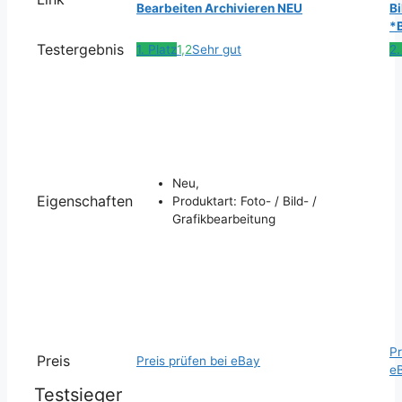
Bearbeiten Archivieren NEU
B
*
Testergebnis
1. Platz
1,2
Sehr gut
2.
Neu,
Eigenschaften
Produktart: Foto- / Bild- /
Grafikbearbeitung
Pr
Preis
Preis prüfen bei eBay
e
Testsieger