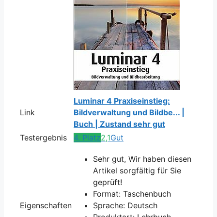
Luminar 4 Praxiseinstieg:
Link
Bildverwaltung und Bildbe... |
Buch | Zustand sehr gut
Testergebnis
4. Platz
2,1
Gut
Sehr gut, Wir haben diesen
Artikel sorgfältig für Sie
geprüft!
Format: Taschenbuch
Eigenschaften
Sprache: Deutsch
Produktart: Lehrbuch