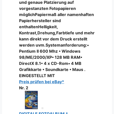
und genaue Platzierung auf
vorgestanzten Fotopapieren
möglichPapiermaß aller namenhaften
Papierhersteller sind
enthaltenHelligkeit,
Kontrast,Drehung,Farbtiefe und mehr
kann direkt vor dem Druck erstellt
werden uvm.Systemanforderung:•
Pentium II 600 Mhz • Windows
98/ME/2000/XP• 128 MB RAM•
DirectX 8.1• 4 x CD-Rom• 4 MB
Grafikkarte • Soundkarte • Maus .
EINGESTELLT MIT
Preis prüfen bei eBay*
Nr. 2
DIGITALE FOTOALBUM *