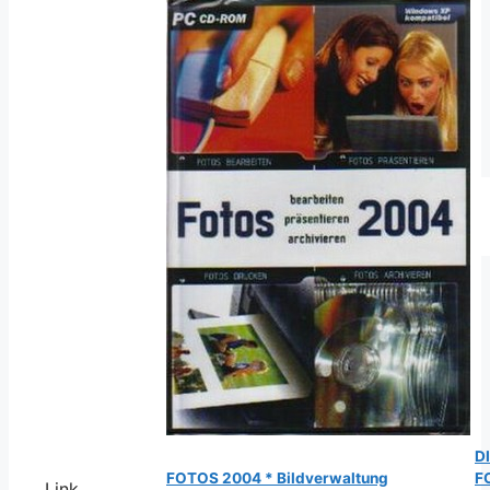
D
FOTOS 2004 * Bildverwaltung
F
Link