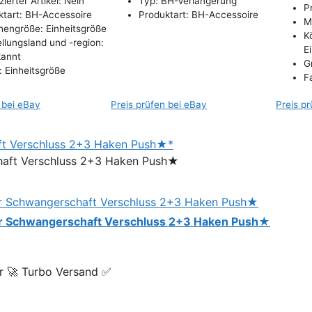
zierter Artikel: Nein
Typ: BH-Verlängerung
P
ktart: BH-Accessoire
Produktart: BH-Accessoire
Mo
hengröße: Einheitsgröße
K
llungsland und -region:
E
annt
G
: Einheitsgröße
F
 bei eBay
Preis prüfen bei eBay
Preis p
ft Verschluss 2+3 Haken Push★*
r Schwangerschaft Verschluss 2+3 Haken Push★
r 🚀 Turbo Versand ✅