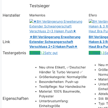
Testsieger
Hersteller
Markenlos
Efero
★BH Verlängerung Erweiterung
BH Verlänge
Link
Extender Schwangerschaft
Haken & 3 
Verschluss 2+3 Haken Push★
Haut Bra P
Testergebnis
1. Platz
1,2
Sehr gut
2. Platz
1,3
Se
Neu mi
Neu ohne Etikett, ✅Deutscher
Größe
Händler 🚀 Turbo Versand ✅
Norma
Größenkategorie: Normalgröße
Mater
Besonderheiten: Push-up
Unter
Textilpflege: Nur Handwäsche
Einhe
Material: 100% Baumwolle,
Abtei
Polyester
Eigenschaften
Stil: 
Unterbrustumfang:
Typ: 
Einheitsgröße