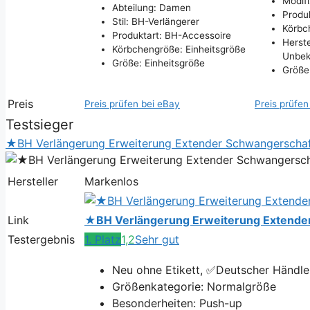
Modifi
Abteilung: Damen
Produ
Stil: BH-Verlängerer
Körbc
Produktart: BH-Accessoire
Herste
Körbchengröße: Einheitsgröße
Unbek
Größe: Einheitsgröße
Größe
Preis
Preis prüfen bei eBay
Preis prüfen
Testsieger
★BH Verlängerung Erweiterung Extender Schwangerscha
Hersteller
Markenlos
Link
★BH Verlängerung Erweiterung Extende
Testergebnis
1. Platz
1,2
Sehr gut
Neu ohne Etikett, ✅Deutscher Händle
Größenkategorie: Normalgröße
Besonderheiten: Push-up