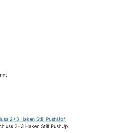
annt
luss 2+3 Haken Still PushUp*