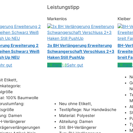
Leistungstipp
Markenlos
Kleiber
rung Erweiterung 2
3x BH Verlängerung Erweiterung
BH-Verl
Reihen Schwarz Weiß
Schwangerschaft Verschluss 2+3
Erweite
ush Up NEU
Haken Still PushUp
breit F
hr gut
3. Platz
1,8
Sehr gut
4. Platz
N
t Etikett,
G
nkategorie:
N
lgröße
Te
ial: 100% Baumwolle
M
brustumfang:
Neu ohne Etikett,
A
itsgröße
Textilpflege: Nur Handwäsche
S
lung: Damen
Material: Polyester
P
BH-Verlängerer
Abteilung: Damen
T
Trägerverlängerungen
Stil: BH-Verlängerer
M