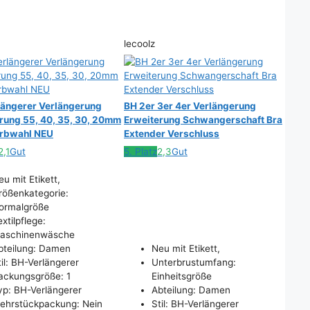
lecoolz
ängerer Verlängerung
BH 2er 3er 4er Verlängerung
rung 55, 40, 35, 30, 20mm
Erweiterung Schwangerschaft Bra
arbwahl NEU
Extender Verschluss
2,1
Gut
5. Platz
2,3
Gut
eu mit Etikett,
rößenkategorie:
ormalgröße
xtilpflege:
aschinenwäsche
bteilung: Damen
Neu mit Etikett,
til: BH-Verlängerer
Unterbrustumfang:
ackungsgröße: 1
Einheitsgröße
yp: BH-Verlängerer
Abteilung: Damen
ehrstückpackung: Nein
Stil: BH-Verlängerer