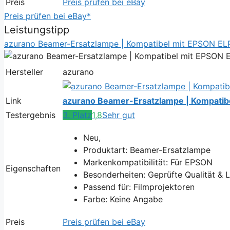
Preis
Preis prüfen bei eBay
Preis prüfen bei eBay*
Leistungstipp
azurano Beamer-Ersatzlampe | Kompatibel mit EPSON E
Hersteller
azurano
Link
azurano Beamer-Ersatzlampe | Kompati
Testergebnis
3. Platz
1,8
Sehr gut
Neu,
Produktart: Beamer-Ersatzlampe
Markenkompatibilität: Für EPSON
Eigenschaften
Besonderheiten: Geprüfte Qualität & 
Passend für: Filmprojektoren
Farbe: Keine Angabe
Preis
Preis prüfen bei eBay