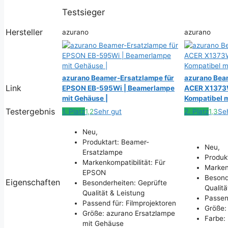
Testsieger
Hersteller
azurano
azurano
azurano Beamer-Ersatzlampe für
azurano Bea
Link
EPSON EB-595Wi | Beamerlampe
ACER X1373W
mit Gehäuse |
Kompatibel 
Testergebnis
1. Platz
1,2
Sehr gut
2. Platz
1,3
Se
Neu,
Produktart: Beamer-
Neu,
Ersatzlampe
Produk
Markenkompatibilität: Für
Marken
EPSON
Besond
Eigenschaften
Besonderheiten: Geprüfte
Qualitä
Qualität & Leistung
Passend
Passend für: Filmprojektoren
Größe:
Größe: azurano Ersatzlampe
Farbe:
mit Gehäuse