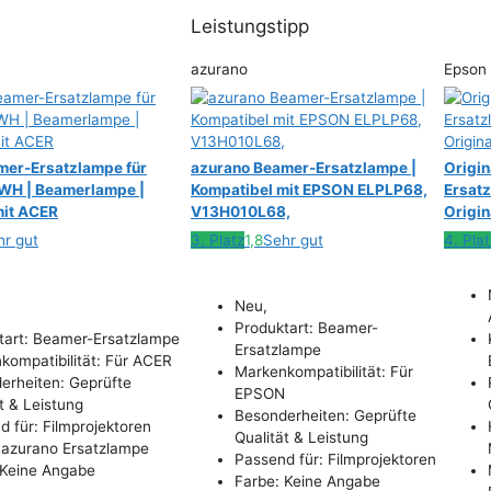
Leistungstipp
azurano
Epson
mer-Ersatzlampe für
azurano Beamer-Ersatzlampe |
Origi
H | Beamerlampe |
Kompatibel mit EPSON ELPLP68,
Ersat
mit ACER
V13H010L68,
Origin
hr gut
3. Platz
1,8
Sehr gut
4. Plat
Neu,
Produktart: Beamer-
tart: Beamer-Ersatzlampe
Ersatzlampe
kompatibilität: Für ACER
Markenkompatibilität: Für
erheiten: Geprüfte
EPSON
t & Leistung
Besonderheiten: Geprüfte
 für: Filmprojektoren
Qualität & Leistung
 azurano Ersatzlampe
Passend für: Filmprojektoren
 Keine Angabe
Farbe: Keine Angabe