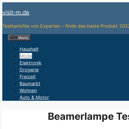
Zum
visit-m.de
Inhalt
springen
Testberichte von Experten – finde das beste Produkt 202
Menü
Haushalt
Mode
Elektronik
Drogerie
Freizeit
Baumarkt
Wohnen
Auto & Motor
Beamerlampe Test