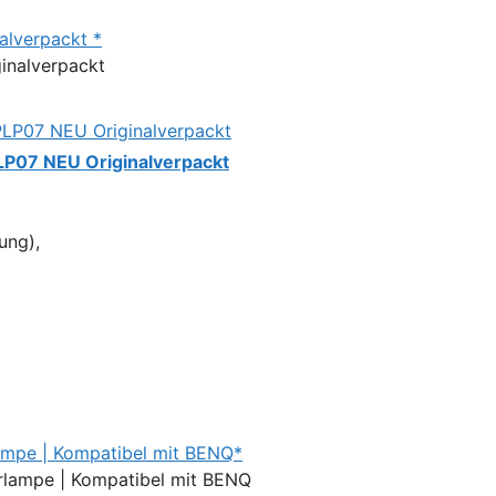
alverpackt *
LP07 NEU Originalverpackt
ung),
mpe | Kompatibel mit BENQ*