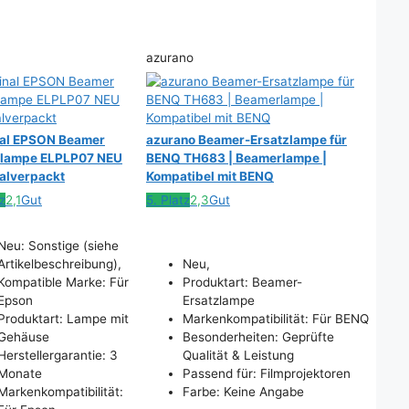
azurano
nal EPSON Beamer
azurano Beamer-Ersatzlampe für
zlampe ELPLP07 NEU
BENQ TH683 | Beamerlampe |
alverpackt
Kompatibel mit BENQ
z
2,1
Gut
5. Platz
2,3
Gut
Neu: Sonstige (siehe
Artikelbeschreibung),
Neu,
Kompatible Marke: Für
Produktart: Beamer-
Epson
Ersatzlampe
Produktart: Lampe mit
Markenkompatibilität: Für BENQ
Gehäuse
Besonderheiten: Geprüfte
Herstellergarantie: 3
Qualität & Leistung
Monate
Passend für: Filmprojektoren
Markenkompatibilität:
Farbe: Keine Angabe