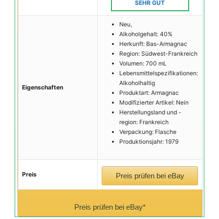
SEHR GUT
Neu,
Alkoholgehalt: 40%
Herkunft: Bas-Armagnac
Region: Südwest-Frankreich
Volumen: 700 mL
Lebensmittelspezifikationen:
Alkoholhaltig
Eigenschaften
Produktart: Armagnac
Modifizierter Artikel: Nein
Herstellungsland und -
region: Frankreich
Verpackung: Flasche
Produktionsjahr: 1979
Preis
Preis prüfen bei eBay
Preis prüfen bei eBay*