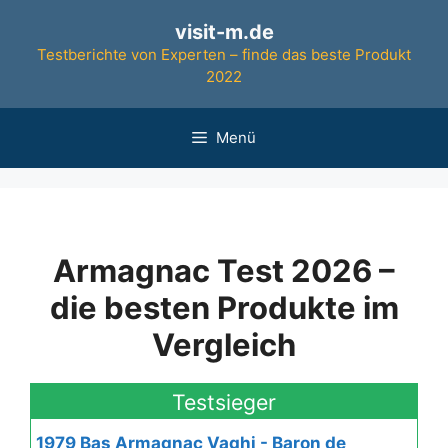
Zum
visit-m.de
Inhalt
Testberichte von Experten – finde das beste Produkt
springen
2022
Menü
Armagnac Test 2026 –
die besten Produkte im
Vergleich
Testsieger
1979 Bas Armagnac Vaghi - Baron de