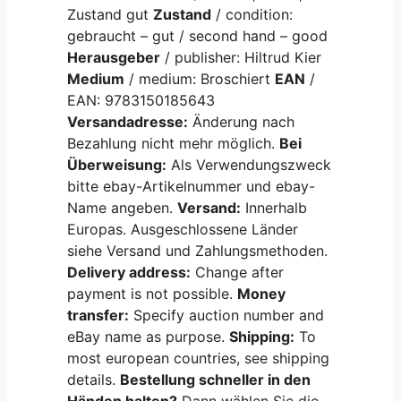
Zustand gut
Zustand
/ condition:
gebraucht – gut / second hand – good
Herausgeber
/ publisher: Hiltrud Kier
Medium
/ medium: Broschiert
EAN
/
EAN: 9783150185643
Versandadresse:
Änderung nach
Bezahlung nicht mehr möglich.
Bei
Überweisung:
Als Verwendungszweck
bitte ebay-Artikelnummer und ebay-
Name angeben.
Versand:
Innerhalb
Europas. Ausgeschlossene Länder
siehe Versand und Zahlungsmethoden.
Delivery address:
Change after
payment is not possible.
Money
transfer:
Specify auction number and
eBay name as purpose.
Shipping:
To
most european countries, see shipping
details.
Bestellung schneller in den
Händen halten?
Dann wählen Sie die