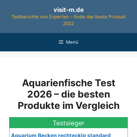
Zum
visit-m.de
Inhalt
Testberichte von Experten – finde das beste Produkt
springen
2022
Menü
Aquarienfische Test
2026 – die besten
Produkte im Vergleich
Testsieger
Aquarium Becken rechteckig standard