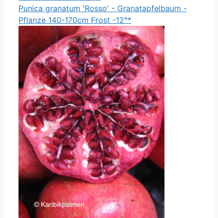
Punica granatum 'Rosso' - Granatapfelbaum -
Pflanze 140-170cm Frost -12°*