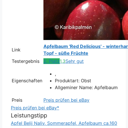
Apfelbaum 'Red Delicious' - winterha
Link
Topf - süße Früchte
Testergebnis
2. Platz
1,3
Sehr gut
,
Eigenschaften
Produktart: Obst
Allgeminer Name: Apfelbaum
Preis
Preis prüfen bei eBay
Preis prüfen bei eBay*
Leistungstipp
Apfel Belij Naliv, Sommerapfel, Apfelbaum ca.160