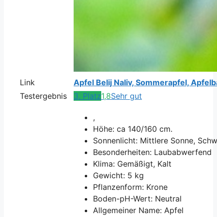
Link
Apfel Belij Naliv, Sommerapfel, Apf
Testergebnis
3. Platz
1,8
Sehr gut
,
Höhe: ca 140/160 cm.
Sonnenlicht: Mittlere Sonne, Sch
Besonderheiten: Laubabwerfend
Klima: Gemäßigt, Kalt
Gewicht: 5 kg
Pflanzenform: Krone
Boden-pH-Wert: Neutral
Allgemeiner Name: Apfel