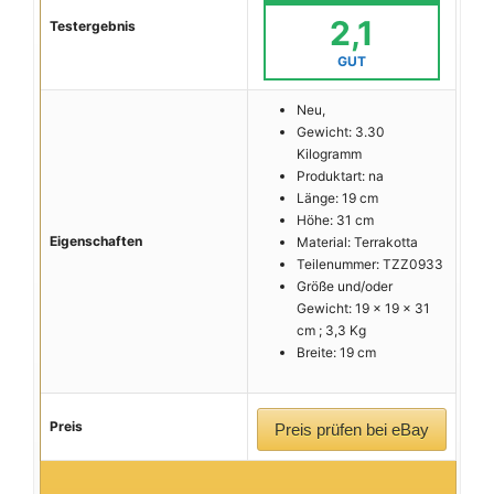
2,1
Testergebnis
GUT
Neu,
Gewicht: 3.30
Kilogramm
Produktart: na
Länge: 19 cm
Höhe: 31 cm
Eigenschaften
Material: Terrakotta
Teilenummer: TZZ0933
Größe und/oder
Gewicht: 19 x 19 x 31
cm ; 3,3 Kg
Breite: 19 cm
Preis
Preis prüfen bei eBay