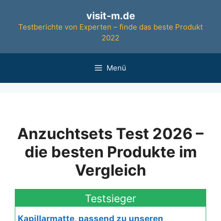
Zum
visit-m.de
Inhalt
Testberichte von Experten – finde das beste Produkt
springen
2022
Menü
Anzuchtsets Test 2026 –
die besten Produkte im
Vergleich
Testsieger
Kapillarmatte, passend zu unseren