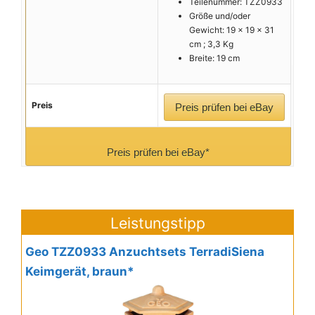
Teilenummer: TZZ0933
Größe und/oder
Gewicht: 19 x 19 x 31
cm ; 3,3 Kg
Breite: 19 cm
Preis
Preis prüfen bei eBay
Preis prüfen bei eBay*
Leistungstipp
Geo TZZ0933 Anzuchtsets TerradiSiena
Keimgerät, braun*