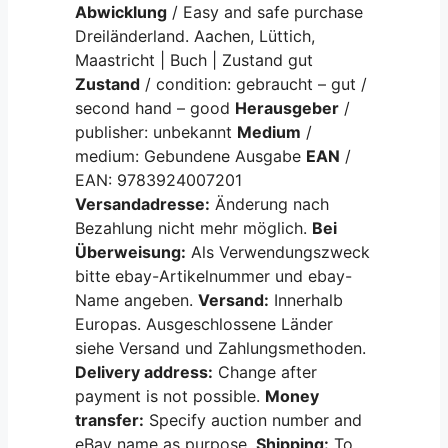
Abwicklung
/ Easy and safe purchase
Dreiländerland. Aachen, Lüttich,
Maastricht | Buch | Zustand gut
Zustand
/ condition: gebraucht – gut /
second hand – good
Herausgeber
/
publisher: unbekannt
Medium
/
medium: Gebundene Ausgabe
EAN
/
EAN: 9783924007201
Versandadresse:
Änderung nach
Bezahlung nicht mehr möglich.
Bei
Überweisung:
Als Verwendungszweck
bitte ebay-Artikelnummer und ebay-
Name angeben.
Versand:
Innerhalb
Europas. Ausgeschlossene Länder
siehe Versand und Zahlungsmethoden.
Delivery address:
Change after
payment is not possible.
Money
transfer:
Specify auction number and
eBay name as purpose.
Shipping:
To