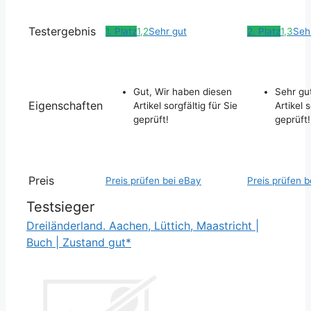
Testergebnis
1. Platz
1,2
Sehr gut
2. Platz
1,3
Seh
Gut, Wir haben diesen
Sehr gu
Eigenschaften
Artikel sorgfältig für Sie
Artikel s
geprüft!
geprüft!
Preis
Preis prüfen bei eBay
Preis prüfen b
Testsieger
Dreiländerland. Aachen, Lüttich, Maastricht |
Buch | Zustand gut*