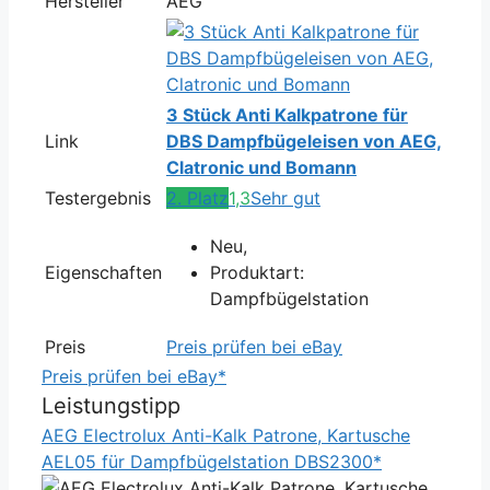
Hersteller
AEG
3 Stück Anti Kalkpatrone für
Link
DBS Dampfbügeleisen von AEG,
Clatronic und Bomann
Testergebnis
2. Platz
1,3
Sehr gut
Neu,
Eigenschaften
Produktart:
Dampfbügelstation
Preis
Preis prüfen bei eBay
Preis prüfen bei eBay*
Leistungstipp
AEG Electrolux Anti-Kalk Patrone, Kartusche
AEL05 für Dampfbügelstation DBS2300*