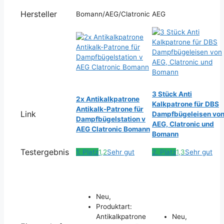
Hersteller
Bomann/AEG/Clatronic
AEG
3 Stück Anti
2x Antikalkpatrone
Kalkpatrone für DBS
Antikalk-Patrone für
Link
Dampfbügeleisen vo
Dampfbügelstation v
AEG, Clatronic und
AEG Clatronic Bomann
Bomann
Testergebnis
1. Platz
1,2
Sehr gut
2. Platz
1,3
Sehr gut
Neu,
Produktart:
Antikalkpatrone
Neu,