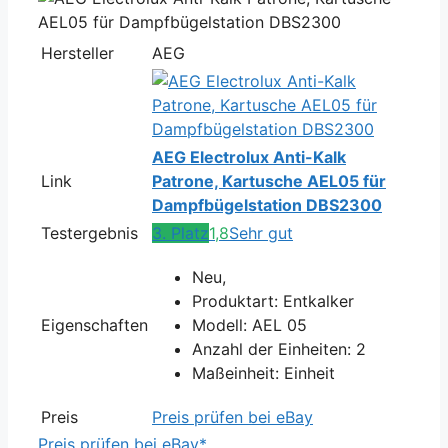
Hersteller
AEG
AEG Electrolux Anti-Kalk
Link
Patrone, Kartusche AEL05 für
Dampfbügelstation DBS2300
Testergebnis
3. Platz
1,8
Sehr gut
Neu,
Produktart: Entkalker
Eigenschaften
Modell: AEL 05
Anzahl der Einheiten: 2
Maßeinheit: Einheit
Preis
Preis prüfen bei eBay
Preis prüfen bei eBay*