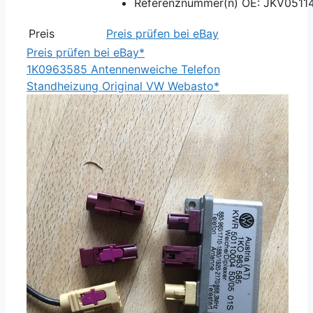
Referenznummer(n) OE: JKV05114
Preis
Preis prüfen bei eBay
Preis prüfen bei eBay*
1K0963585 Antennenweiche Telefon
Standheizung Original VW Webasto*