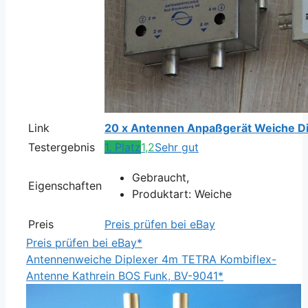
Link
20 x Antennen Anpaßgerät Weiche Di
Testergebnis
1. Platz
1,2
Sehr gut
Gebraucht,
Eigenschaften
Produktart: Weiche
Preis
Preis prüfen bei eBay
Preis prüfen bei eBay*
Antennenweiche Diplexer 4m TETRA Kombiflex-
Antenne Kathrein BOS Funk, BV-9041*