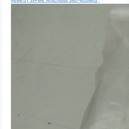
4696.01 3xFME Anschluss 380-400Mhz*