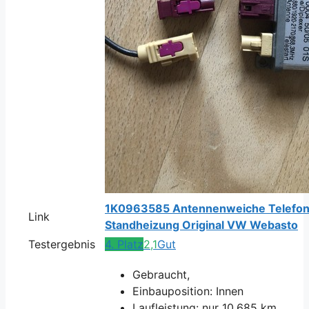
1K0963585 Antennenweiche Telefo
Link
Standheizung Original VW Webasto
Testergebnis
4. Platz
2,1
Gut
Gebraucht,
Einbauposition: Innen
Laufleistung: nur 10.685 km