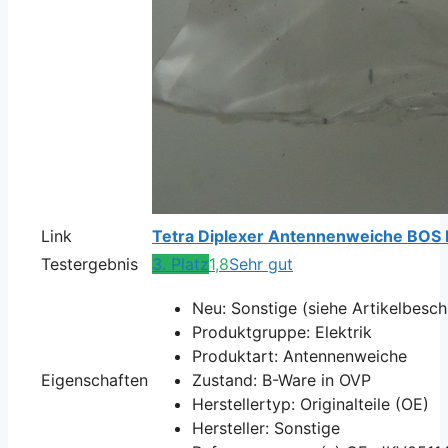
Link
Tetra Diplexer Antennenweiche BO
Testergebnis
3. Platz
1,8
Sehr gut
Neu: Sonstige (siehe Artikelbesc
Produktgruppe: Elektrik
Produktart: Antennenweiche
Eigenschaften
Zustand: B-Ware in OVP
Herstellertyp: Originalteile (OE)
Hersteller: Sonstige