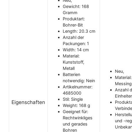
Neu,
Gewicht: 168
Gramm
Produktart:
Bohrer-Bit
Length: 20.3 cm
Anzahl der
Packungen: 1
Width: 14 cm
Material:
Kunststoff,
Metall
Neu,
Batterien
Material:
notwendig: Nein
Messing
Artikelnummer:
Anzahl d
4685000
Einheiten
Stil: Single
Eigenschaften
Produkta
Weight: 168 g
Verbinde
Geeignet für:
Herstell
Rechtwinkliges
und -reg
und gerades
Unbekan
Bohren