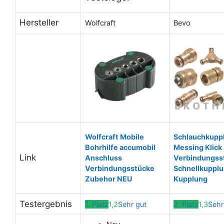
Hersteller
Wolfcraft
Bevo
Wolfcraft Mobile
Schlauchkupp
Bohrhilfe accumobil
Messing Klick
Link
Anschluss
Verbindungss
Verbindungsstücke
Schnellkuppl
Zubehor NEU
Kupplung
Testergebnis
1. Platz
1,2
Sehr gut
2. Platz
1,3
Sehr