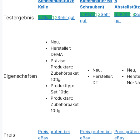
Schnellhubstütze
Klemmhalter 6x
5
Keile
Schrauben)
Abstellstüt
2. Platz
1,3
Sehr
3. Platz
1,8
Se
Testergebnis
1. Platz
1,2
Sehr gut
gut
gut
Neu,
Hersteller:
DEMA
Präzise
Produktart:
Neu,
Neu,
Zubehörpaket
Eigenschaften
Hersteller:
Herstel
10tlg.
DT
No-N
Produkttyp:
Set 10tlg.
Produktart:
Zubehörpaket
10tlg.
Preis prüfen bei
Preis prüfen bei
Preis prüfen
Preis
eBay
eBay
eBay