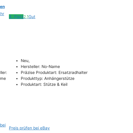
zen
hr
4. Platz
2,1
Gut
Neu,
Hersteller: No-Name
ler:
Präzise Produktart: Ersatzradhalter
ame
Produkttyp: Anhängerstütze
Produktart: Stütze & Keil
 bei
Preis prüfen bei eBay