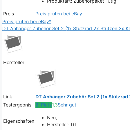
Produktart: Zubehörpaket 10tlg.
Preis
Preis prüfen bei eBay
Preis prüfen bei eBay*
DT Anhänger Zubehör Set 2 (1x Stützrad 2x Stützen 3x K
Hersteller
Link
DT Anhänger Zubehör Set 2 (1x Stützrad
Testergebnis
2. Platz
1,3
Sehr gut
Neu,
Eigenschaften
Hersteller: DT