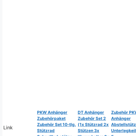
PKW Anhänger
DT Anhänger
Zubehör P
Zubehörpaket
Zubehör Set 2
Anhänger
Zubehör Set 10-tlg.
(1x Stützrad 2x
Abstellstüt
Link
Stützrad
Stützen 3x
Unterlegkeil