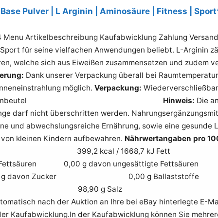
Base Pulver | L Arginin | Aminosäure | Fitness | Sport
 Menu Artikelbeschreibung Kaufabwicklung Zahlung Versand 
 Sport für seine vielfachen Anwendungen beliebt. L-Arginin z
en, welche sich aus Eiweißen zusammensetzen und zudem ve
erung:
Dank unserer Verpackung überall bei Raumtemperatur,
onneneinstrahlung möglich.
Verpackung:
Wiederverschließbar
enbeutel
Hinweis:
Die a
ge darf nicht überschritten werden. Nahrungsergänzungsmitte
e und abwechslungsreiche Ernährung, sowie eine gesunde L
 von kleinen Kindern aufbewahren.
Nährwertangaben pro 10
wert 399,2 kcal / 1668,7 kJ Fe
te Fettsäuren 0,00 g davon ungesättigte Fetts
g davon Zucker 0,00 g Ballasts
ß 98,90 g Salz 0,02 g Kaufa
tomatisch nach der Auktion an Ihre bei eBay hinterlegte E-Ma
 der Kaufabwicklung.In der Kaufabwicklung können Sie mehrer