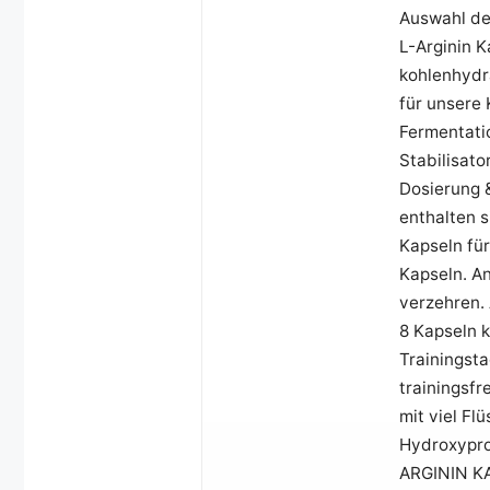
Auswahl der
L-Arginin K
kohlenhydr
für unsere
Fermentati
Stabilisato
Dosierung 
enthalten s
Kapseln fü
Kapseln. An
verzehren. 
8 Kapseln k
Trainingsta
trainingsf
mit viel Fl
Hydroxyprop
ARGININ KA