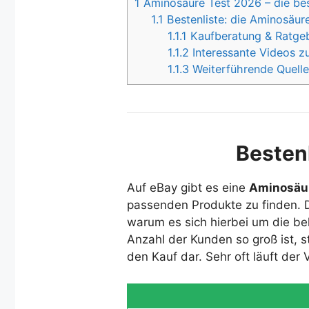
1
Aminosäure Test 2026 – die bes
1.1
Bestenliste: die Aminosäur
1.1.1
Kaufberatung & Ratgeb
1.1.2
Interessante Videos z
1.1.3
Weiterführende Quelle
Besten
Auf eBay gibt es eine
Aminosäur
passenden Produkte zu finden. D
warum es sich hierbei um die bel
Anzahl der Kunden so groß ist, s
den Kauf dar. Sehr oft läuft der