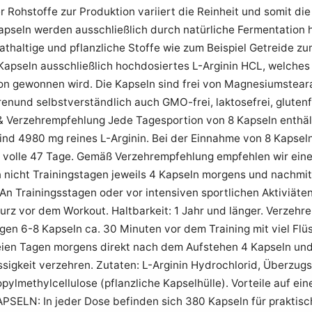
 Rohstoffe zur Produktion variiert die Reinheit und somit di
apseln werden ausschließlich durch natürliche Fermentation h
athaltige und pflanzliche Stoffe wie zum Beispiel Getreide 
 Kapseln ausschließlich hochdosiertes L-Arginin HCL, welches
on gewonnen wird. Die Kapseln sind frei von Magnesiumsteara
renund selbstverständlich auch GMO-frei, laktosefrei, gluten
& Verzehrempfehlung Jede Tagesportion von 8 Kapseln enthäl
ind 4980 mg reines L-Arginin. Bei der Einnahme von 8 Kapseln
r volle 47 Tage. Gemäß Verzehrempfehlung empfehlen wir eine
 nicht Trainingstagen jeweils 4 Kapseln morgens und nachmit
An Trainingsstagen oder vor intensiven sportlichen Aktiviät
urz vor dem Workout. Haltbarkeit: 1 Jahr und länger. Verzeh
gen 6-8 Kapseln ca. 30 Minuten vor dem Training mit viel Flü
reien Tagen morgens direkt nach dem Aufstehen 4 Kapseln un
üssigkeit verzehren. Zutaten: L-Arginin Hydrochlorid, Überzugs
ylmethylcellulose (pflanzliche Kapselhülle). Vorteile auf e
PSELN: In jeder Dose befinden sich 380 Kapseln für prakti