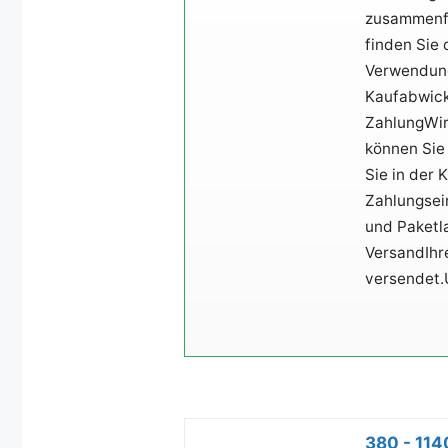
zusammenfa
finden Sie
Verwendung
Kaufabwickl
ZahlungWir
können Sie
Sie in der 
Zahlungsein
und Paketl
VersandIhr
versendet.
380 - 114