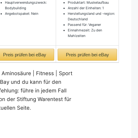
Hauptverwendungszweck:
Produktart: Muskelaufbau
Bodybuilding
Anzahl der Einheiten: 1
Angebotspaket: Nein
Herstellungsland und -region:
Deutschland
Passend für: Veganer
Einnahmezeit: Zu den
Mahlzeiten
Preis prüfen bei eBay
Preis prüfen bei eBay
| Aminosäure | Fitness | Sport
 eBay und du kann für den
ehlung: führe in jedem Fall
on der Stiftung Warentest für
uellen Seite.