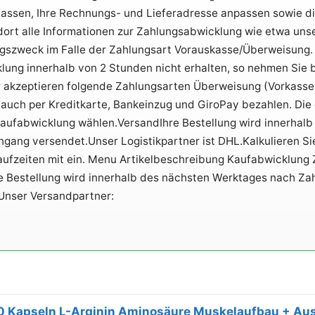
ssen, Ihre Rechnungs- und Lieferadresse anpassen sowie di
 dort alle Informationen zur Zahlungsabwicklung wie etwa un
szweck im Falle der Zahlungsart Vorauskasse/Überweisung. So
ung innerhalb von 2 Stunden nicht erhalten, so nehmen Sie bi
 akzeptieren folgende Zahlungsarten Überweisung (Vorkasse)
 auch per Kreditkarte, Bankeinzug und GiroPay bezahlen. Di
Kaufabwicklung wählen.VersandIhre Bestellung wird innerhalb
gang versendet.Unser Logistikpartner ist DHL.Kalkulieren Sie
aufzeiten mit ein. Menu Artikelbeschreibung Kaufabwicklung 
e Bestellung wird innerhalb des nächsten Werktages nach Za
Unser Versandpartner:
0 Kapseln L-Arginin Aminosäure Muskelaufbau + Aus