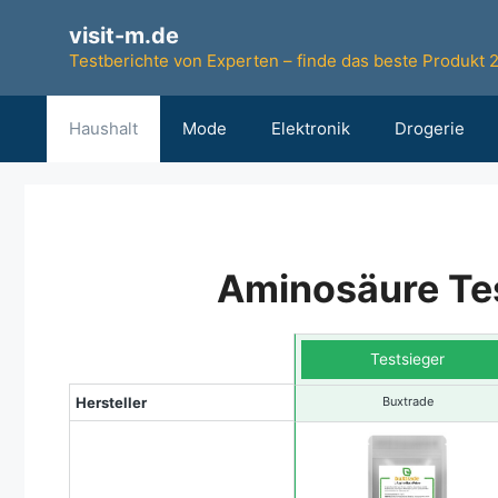
Zum
visit-m.de
Inhalt
Testberichte von Experten – finde das beste Produkt 
springen
Haushalt
Mode
Elektronik
Drogerie
Aminosäure Tes
Testsieger
Hersteller
Buxtrade