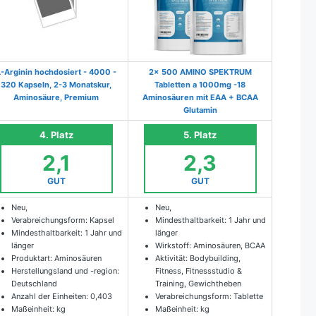
L-Arginin hochdosiert - 4000 -
2x 500 AMINO SPEKTRUM
320 Kapseln, 2-3 Monatskur,
Tabletten a 1000mg -18
Aminosäure, Premium
Aminosäuren mit EAA + BCAA
Glutamin
4. Platz
5. Platz
2,1
2,3
GUT
GUT
Neu,
Neu,
Verabreichungsform: Kapsel
Mindesthaltbarkeit: 1 Jahr und
Mindesthaltbarkeit: 1 Jahr und
länger
länger
Wirkstoff: Aminosäuren, BCAA
Produktart: Aminosäuren
Aktivität: Bodybuilding,
Herstellungsland und -region:
Fitness, Fitnessstudio &
Deutschland
Training, Gewichtheben
Anzahl der Einheiten: 0,403
Verabreichungsform: Tablette
Maßeinheit: kg
Maßeinheit: kg