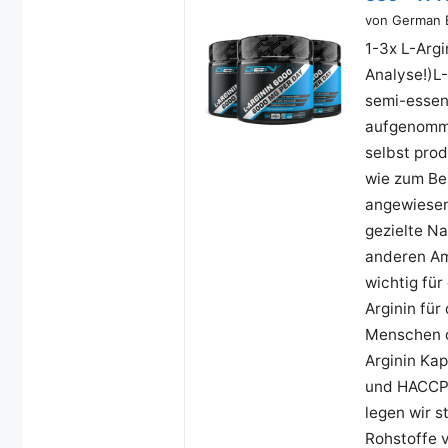
von German El
1-3x L-Arg
Analyse!)L-
semi-essen
aufgenomme
selbst prod
wie zum Be
angewiesen
gezielte Na
anderen Am
wichtig für
Arginin für
Menschen o
Arginin Ka
und HACCP-
legen wir s
Rohstoffe v