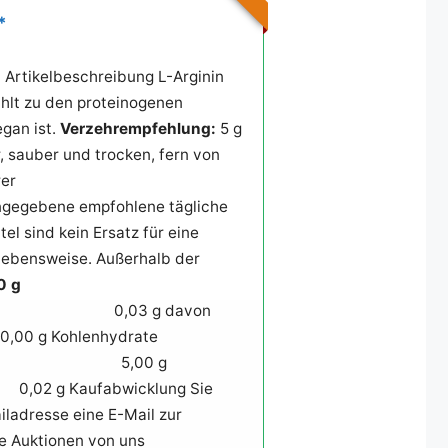
*
Artikelbeschreibung L-Arginin
ählt zu den proteinogenen
gan ist.
Verzehrempfehlung:
5 g
 sauber und trocken, fern von
er
ngegebene empfohlene tägliche
l sind kein Ersatz für eine
ebensweise. Außerhalb der
0 g
tt 0,03 g davon
äuren 0,00 g Kohlenhydrate
toffe 5,00 g
bwicklung Sie
iladresse eine E-Mail zur
e Auktionen von uns