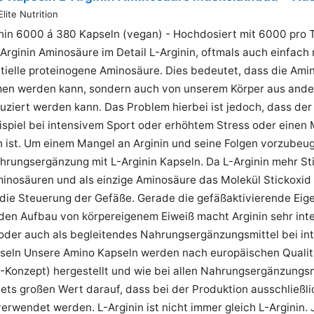
ite Nutrition
inin 6000 á 380 Kapseln (vegan) - Hochdosiert mit 6000 pro 
Arginin Aminosäure im Detail L-Arginin, oftmals auch einfach m
tielle proteinogene Aminosäure. Dies bedeutet, dass die Ami
n werden kann, sondern auch von unserem Körper aus ande
uziert werden kann. Das Problem hierbei ist jedoch, dass der
ispiel bei intensivem Sport oder erhöhtem Stress oder einen
 ist. Um einem Mangel an Arginin und seine Folgen vorzubeug
hrungsergänzung mit L-Arginin Kapseln. Da L-Arginin mehr Stic
inosäuren und als einzige Aminosäure das Molekül Stickoxid (
 die Steuerung der Gefäße. Gerade die gefäßaktivierende Eig
 den Aufbau von körpereigenem Eiweiß macht Arginin sehr inte
der auch als begleitendes Nahrungsergänzungsmittel bei int
pseln Unsere Amino Kapseln werden nach europäischen Quali
Konzept) hergestellt und wie bei allen Nahrungsergänzungsmi
tets großen Wert darauf, dass bei der Produktion ausschließl
erwendet werden. L-Arginin ist nicht immer gleich L-Arginin.