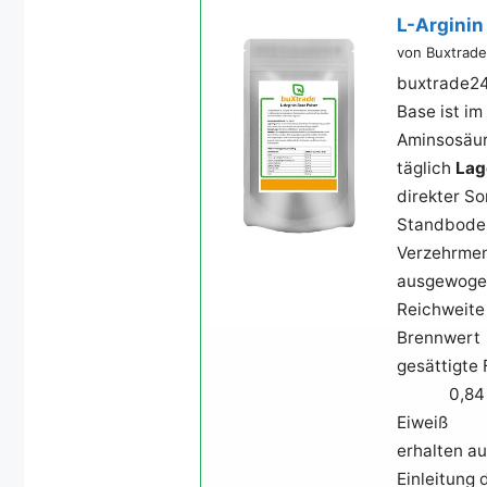
L-Arginin 
von Buxtrade
buxtrade24
Base ist im
Aminsosäur
täglich
Lag
direkter S
Standbod
Verzehrmen
ausgewogen
Reichweite
Brenn
gesättig
0,84 
Eiwei
erhalten au
Einleitung