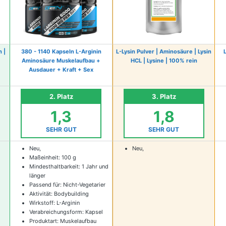
 |
380 - 1140 Kapseln L-Arginin
L-Lysin Pulver | Aminosäure | Lysin
Aminosäure Muskelaufbau +
HCL | Lysine | 100% rein
Ausdauer + Kraft + Sex
2. Platz
3. Platz
1,3
1,8
SEHR GUT
SEHR GUT
Neu,
Neu,
Maßeinheit: 100 g
Mindesthaltbarkeit: 1 Jahr und
länger
Passend für: Nicht-Vegetarier
Aktivität: Bodybuilding
Wirkstoff: L-Arginin
Verabreichungsform: Kapsel
Produktart: Muskelaufbau