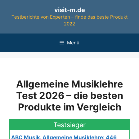
Zum
visit-m.de
Inhalt
Testberichte von Experten – finde das beste Produkt
springen
2022
Menü
Allgemeine Musiklehre
Test 2026 – die besten
Produkte im Vergleich
Testsieger
ABC Musik. Allgemeine Musiklehre: 446