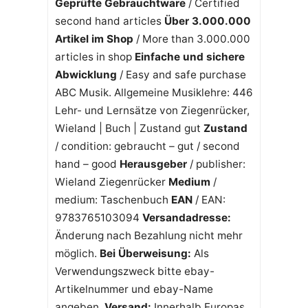
Geprüfte Gebrauchtware
/ Certified
second hand articles
Über 3.000.000
Artikel im Shop
/ More than 3.000.000
articles in shop
Einfache und sichere
Abwicklung
/ Easy and safe purchase
ABC Musik. Allgemeine Musiklehre: 446
Lehr- und Lernsätze von Ziegenrücker,
Wieland | Buch | Zustand gut
Zustand
/ condition: gebraucht – gut / second
hand – good
Herausgeber
/ publisher:
Wieland Ziegenrücker
Medium
/
medium: Taschenbuch
EAN
/ EAN:
9783765103094
Versandadresse:
Änderung nach Bezahlung nicht mehr
möglich.
Bei Überweisung:
Als
Verwendungszweck bitte ebay-
Artikelnummer und ebay-Name
angeben.
Versand:
Innerhalb Europas.