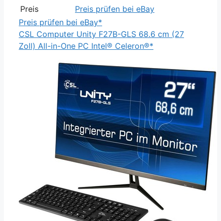
Preis
Preis prüfen bei eBay
Preis prüfen bei eBay*
CSL Computer Unity F27B-GLS 68.6 cm (27
Zoll) All-in-One PC Intel® Celeron®*