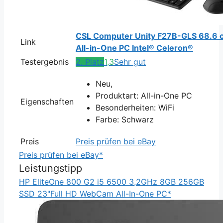
CSL Computer Unity F27B-GLS 68.6 c
Link
All-in-One PC Intel® Celeron®
Testergebnis
2. Platz
1,3
Sehr gut
Neu,
Produktart: All-in-One PC
Eigenschaften
Besonderheiten: WiFi
Farbe: Schwarz
Preis
Preis prüfen bei eBay
Preis prüfen bei eBay*
Leistungstipp
HP EliteOne 800 G2 i5 6500 3,2GHz 8GB 256GB
SSD 23"Full HD WebCam All-In-One PC*