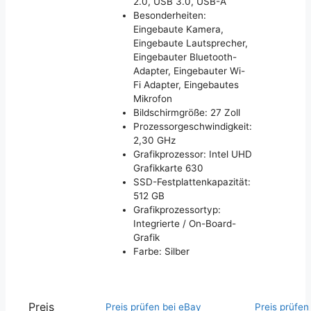
2.0, USB 3.0, USB-A
Besonderheiten:
Eingebaute Kamera,
Eingebaute Lautsprecher,
Eingebauter Bluetooth-
Adapter, Eingebauter Wi-
Fi Adapter, Eingebautes
Mikrofon
Bildschirmgröße: 27 Zoll
Prozessorgeschwindigkeit:
2,30 GHz
Grafikprozessor: Intel UHD
Grafikkarte 630
SSD-Festplattenkapazität:
512 GB
Grafikprozessortyp:
Integrierte / On-Board-
Grafik
Farbe: Silber
Preis
Preis prüfen bei eBay
Preis prüfen