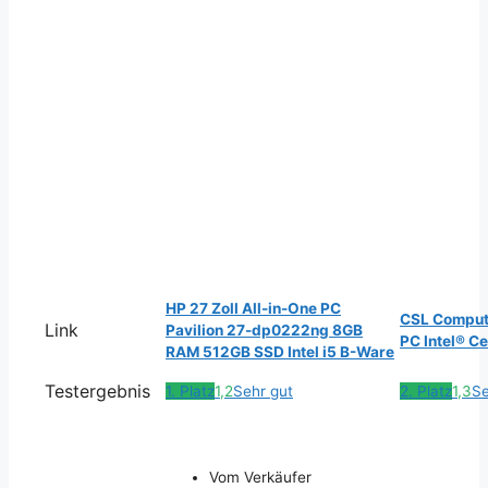
HP 27 Zoll All-in-One PC
CSL Compute
Link
Pavilion 27-dp0222ng 8GB
PC Intel® C
RAM 512GB SSD Intel i5 B-Ware
Testergebnis
1. Platz
1,2
Sehr gut
2. Platz
1,3
Se
Vom Verkäufer