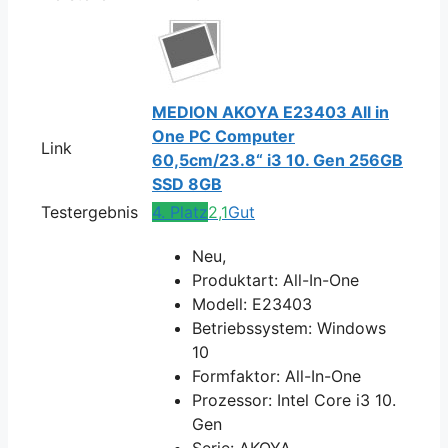
MEDION AKOYA E23403 All in
One PC Computer
Link
60,5cm/23.8“ i3 10. Gen 256GB
SSD 8GB
Testergebnis
4. Platz
2,1
Gut
Neu,
Produktart: All-In-One
Modell: E23403
Betriebssystem: Windows
10
Formfaktor: All-In-One
Prozessor: Intel Core i3 10.
Gen
Serie: AKOYA