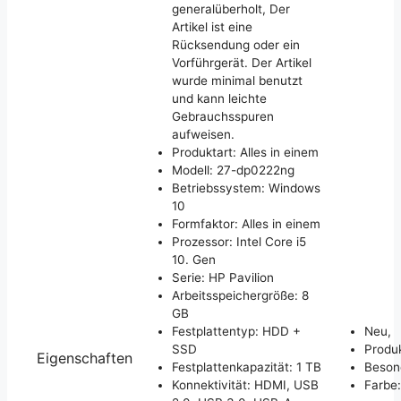
generalüberholt, Der
Artikel ist eine
Rücksendung oder ein
Vorführgerät. Der Artikel
wurde minimal benutzt
und kann leichte
Gebrauchsspuren
aufweisen.
Produktart: Alles in einem
Modell: 27-dp0222ng
Betriebssystem: Windows
10
Formfaktor: Alles in einem
Prozessor: Intel Core i5
10. Gen
Serie: HP Pavilion
Arbeitsspeichergröße: 8
GB
Festplattentyp: HDD +
Neu,
SSD
Produk
Eigenschaften
Festplattenkapazität: 1 TB
Besond
Konnektivität: HDMI, USB
Farbe