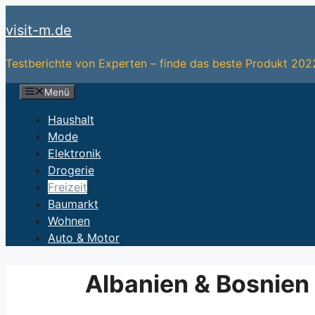
Zum
visit-m.de
Inhalt
springen
Testberichte von Experten – finde das beste Produkt 202
Menü
Haushalt
Mode
Elektronik
Drogerie
Freizeit
Baumarkt
Wohnen
Auto & Motor
Albanien & Bosnien 