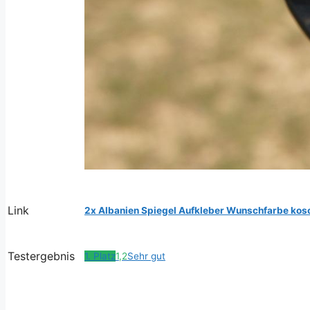
Link
2x Albanien Spiegel Aufkleber Wunschfarbe kos
Testergebnis
1. Platz
1,2
Sehr gut