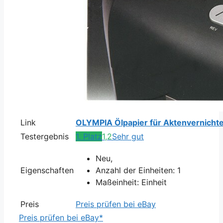
Link
OLYMPIA Ölpapier für Aktenvernicht
Testergebnis
1. Platz
1,2
Sehr gut
Neu,
Eigenschaften
Anzahl der Einheiten: 1
Maßeinheit: Einheit
Preis
Preis prüfen bei eBay
Preis prüfen bei eBay*