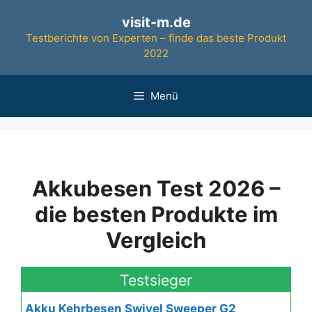
Zum
visit-m.de
Inhalt
Testberichte von Experten – finde das beste Produkt
springen
2022
Menü
Akkubesen Test 2026 –
die besten Produkte im
Vergleich
Testsieger
Akku Kehrbesen Swivel Sweeper G2