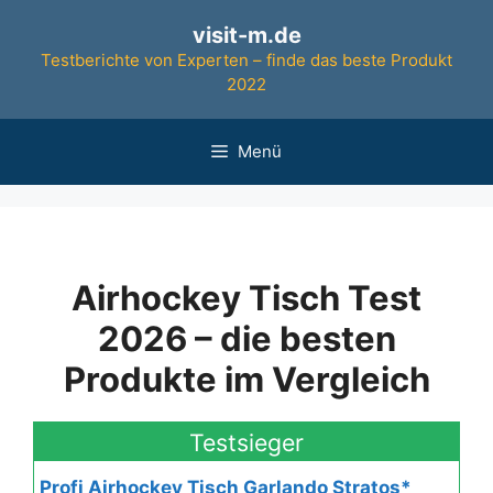
Zum
visit-m.de
Inhalt
Testberichte von Experten – finde das beste Produkt
springen
2022
Menü
Airhockey Tisch Test
2026 – die besten
Produkte im Vergleich
Testsieger
Profi Airhockey Tisch Garlando Stratos*