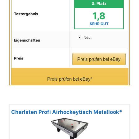
3. Platz
1,8
Testergebnis
SEHR GUT
Neu,
Eigenschaften
Preis
Preis prüfen bei eBay
Preis prüfen bei eBay*
Charlsten Profi Airhockeytisch Metallook*