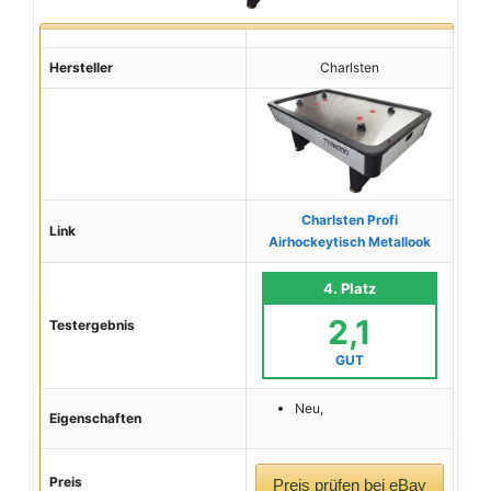
Hersteller
Charlsten
Charlsten Profi
Link
Airhockeytisch Metallook
4. Platz
2,1
Testergebnis
GUT
Neu,
Eigenschaften
Preis
Preis prüfen bei eBay