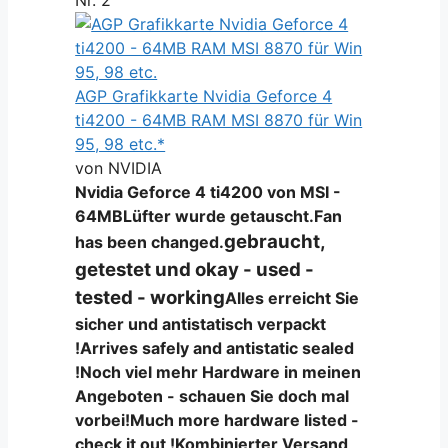
AGP Grafikkarte Nvidia Geforce 4
ti4200 - 64MB RAM MSI 8870 für Win
95, 98 etc.*
von NVIDIA
Nvidia Geforce 4 ti4200 von MSI -
64MB
Lüfter wurde getauscht.
Fan
gebraucht,
has been changed.
getestet und okay - used -
tested - working
Alles erreicht Sie
sicher und antistatisch verpackt
!
Arrives safely and antistatic sealed
!
Noch viel mehr Hardware in meinen
Angeboten - schauen Sie doch mal
vorbei!
Much more hardware listed -
check it out !
Kombinierter Versand