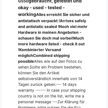
gebraucht, getestet und
G550
okay - used - tested -
working
Alles erreicht Sie sicher und
antistatisch verpackt !
Arrives safely
and antistatic sealed !
Noch viel mehr
Hardware in meinen Angeboten -
schauen Sie doch mal vorbei!
Much
more hardware listed - check it out
!
Kombinierter Versand
möglich
Combined shipping
possible
Alles wie auf den Fotos zu
sehen.Sollte ein Problem bestehen,
können Sie den Artikel
selbstverständlich innerhalb von 14
Tagen zurück geben.--- 14 days
warranty ------ In case your shipping
country is not on the list, write me a
personal message ---Zur Klärung für
Probleme, bitte nutzen Sie die EU-