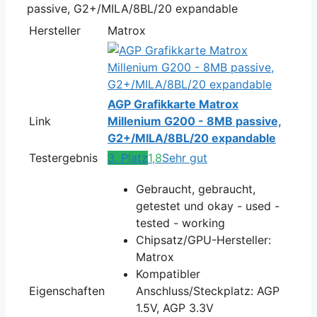
Hersteller
Matrox
AGP Grafikkarte Matrox
Link
Millenium G200 - 8MB passive,
G2+/MILA/8BL/20 expandable
Testergebnis
3. Platz
1,8
Sehr gut
Gebraucht, gebraucht,
getestet und okay - used -
tested - working
Chipsatz/GPU-Hersteller:
Matrox
Kompatibler
Eigenschaften
Anschluss/Steckplatz: AGP
1.5V, AGP 3.3V