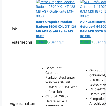
Retro Graphics Medion
AGP Grafikkarte
Radeon 9800 XXL XT 128
Geforce 4 ti420
Link
MB AGP Grafikkarte MS-
RAM MSI 8870 fü
8956
98 etc.
Testergebnis
1. Platz
1,2
Sehr gut
2. Platz
1,3
Sehr g
Gebraucht,
Gebraucht
Gebraucht,
gebraucht,
Funktionstest unter
und okay -
Windows XP mit
tested - w
3DMark 2001SE war
Chipsatz/
erfolgreich.
Hersteller
Chipsatz/GPU-
Kompatible
Hersteller: ATI
Eigenschaften
Anschluss/
Kompatibler