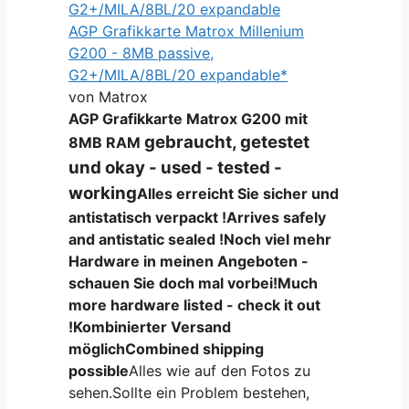
AGP Grafikkarte Matrox Millenium
G200 - 8MB passive,
G2+/MILA/8BL/20 expandable*
von Matrox
AGP Grafikkarte Matrox G200 mit
gebraucht, getestet
8MB RAM
und okay - used - tested -
working
Alles erreicht Sie sicher und
antistatisch verpackt !
Arrives safely
and antistatic sealed !
Noch viel mehr
Hardware in meinen Angeboten -
schauen Sie doch mal vorbei!
Much
more hardware listed - check it out
!
Kombinierter Versand
möglich
Combined shipping
possible
Alles wie auf den Fotos zu
sehen.Sollte ein Problem bestehen,