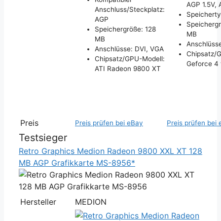
AGP 1.5V,
Anschluss/Steckplatz:
Speichert
AGP
Speichergr
Speichergröße: 128
MB
MB
Anschlüss
Anschlüsse: DVI, VGA
Chipsatz/
Chipsatz/GPU-Modell:
Geforce 4 
ATI Radeon 9800 XT
Preis
Preis prüfen bei eBay
Preis prüfen bei
Testsieger
Retro Graphics Medion Radeon 9800 XXL XT 128
MB AGP Grafikkarte MS-8956*
Hersteller
MEDION