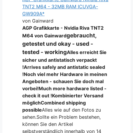
TNT2 M64 - 32MB RAM ICUVGA-
GW909A*
von Gainward
AGP Grafikkarte - Nvidia Riva TNT2
gebraucht,
M64 von Gainward
getestet und okay - used -
tested - working
Alles erreicht Sie
sicher und antistatisch verpackt
!
Arrives safely and antistatic sealed
!
Noch viel mehr Hardware in meinen
Angeboten - schauen Sie doch mal
vorbei!
Much more hardware listed -
check it out !
Kombinierter Versand
möglich
Combined shipping
possible
Alles wie auf den Fotos zu
sehen.Sollte ein Problem bestehen,
können Sie den Artikel
selbstverständlich innerhalb von 14