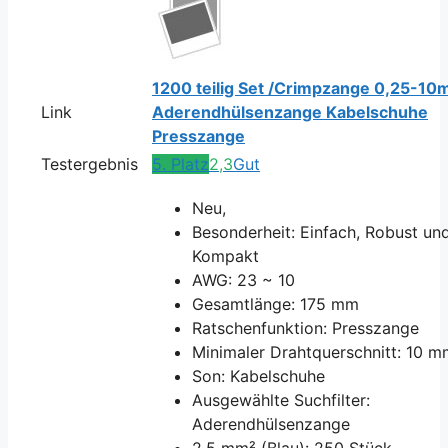
1200 teilig Set /Crimpzange 0,25-1
Link
Aderendhülsenzange Kabelschuhe
Presszange
Testergebnis
5. Platz
2,3
Gut
Neu,
Besonderheit: Einfach, Robust un
Kompakt
AWG: 23 ~ 10
Gesamtlänge: 175 mm
Ratschenfunktion: Presszange
Minimaler Drahtquerschnitt: 10 m
Son: Kabelschuhe
Ausgewählte Suchfilter:
Aderendhülsenzange
2,5 mm² (Blau): 250 Stück