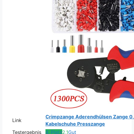
Crimpzange Aderendhülsen Zange 0,
Link
Kabelschuhe Presszange
Testergebnis
4. Platz
2,1
Gut