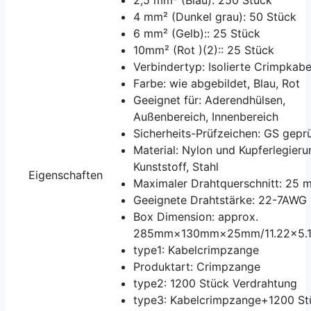
4 mm² (Dunkel grau): 50 Stück
6 mm² (Gelb):: 25 Stück
10mm² (Rot )(2):: 25 Stück
Verbindertyp: Isolierte Crimpkab
Farbe: wie abgebildet, Blau, Rot
Geeignet für: Aderendhülsen,
Außenbereich, Innenbereich
Sicherheits-Prüfzeichen: GS geprü
Material: Nylon und Kupferlegieru
Kunststoff, Stahl
Eigenschaften
Maximaler Drahtquerschnitt: 25 
Geeignete Drahtstärke: 22-7AWG
Box Dimension: approx.
285mm×130mm×25mm/11.22×5.1
type1: Kabelcrimpzange
Produktart: Crimpzange
type2: 1200 Stück Verdrahtung
type3: Kabelcrimpzange+1200 St