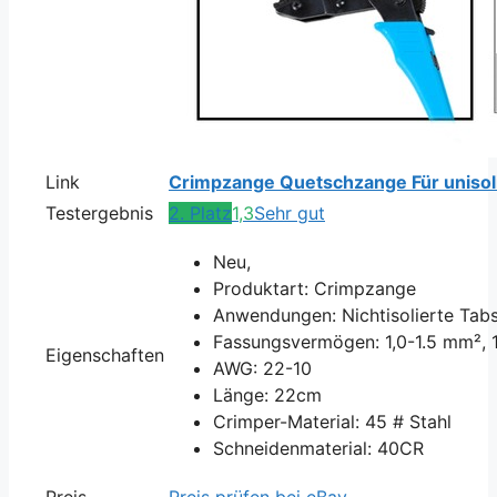
Link
Crimpzange Quetschzange Für uniso
Testergebnis
2. Platz
1,3
Sehr gut
Neu,
Produktart: Crimpzange
Anwendungen: Nichtisolierte Tab
Fassungsvermögen: 1,0-1.5 mm², 
Eigenschaften
AWG: 22-10
Länge: 22cm
Crimper-Material: 45 # Stahl
Schneidenmaterial: 40CR
Preis
Preis prüfen bei eBay