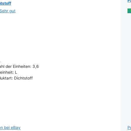
P
tstoff
Sehr gut
3
,
hl der Einheiten: 3,6
inheit: L
uktart: Dichtstoff
en bei eBay
P