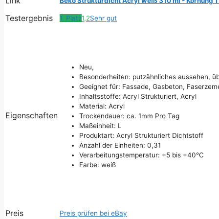
Link
Beko Strukturdicht Acryl weiß 310 ml - Körnung 1 
Testergebnis
1. Platz
1,2
Sehr gut
Neu,
Besonderheiten: putzähnliches aussehen, üb
Geeignet für: Fassade, Gasbeton, Faserzem
Inhaltsstoffe: Acryl Strukturiert, Acryl
Material: Acryl
Eigenschaften
Trockendauer: ca. 1mm Pro Tag
Maßeinheit: L
Produktart: Acryl Strukturiert Dichtstoff
Anzahl der Einheiten: 0,31
Verarbeitungstemperatur: +5 bis +40°C
Farbe: weiß
Preis
Preis prüfen bei eBay