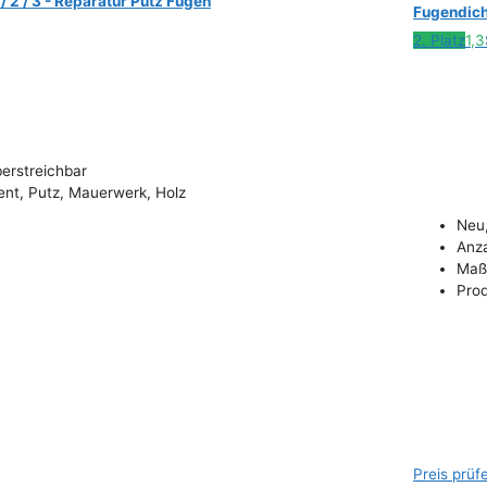
/ 2 / 3 - Reparatur Putz Fugen
Fugendich
2. Platz
1,3
erstreichbar
ent, Putz, Mauerwerk, Holz
Neu
Anza
Maße
Prod
Preis prüf