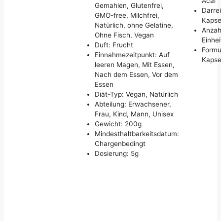
Acai
Gemahlen, Glutenfrei,
Darre
GMO-free, Milchfrei,
Kapsel
Natürlich, ohne Gelatine,
Anzah
Ohne Fisch, Vegan
Einhei
Duft: Frucht
Formu
Einnahmezeitpunkt: Auf
Kapse
leeren Magen, Mit Essen,
Nach dem Essen, Vor dem
Essen
Diät-Typ: Vegan, Natürlich
Abteilung: Erwachsener,
Frau, Kind, Mann, Unisex
Gewicht: 200g
Mindesthaltbarkeitsdatum:
Chargenbedingt
Dosierung: 5g