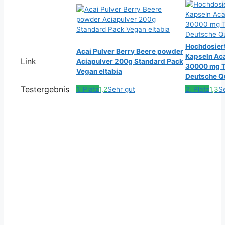
Hochdosiert
Acai Pulver Berry Beere powder
Kapseln Aca
Link
Aciapulver 200g Standard Pack
30000 mg T
Vegan eltabia
Deutsche Qu
Testergebnis
1. Platz
1,2
Sehr gut
2. Platz
1,3
S