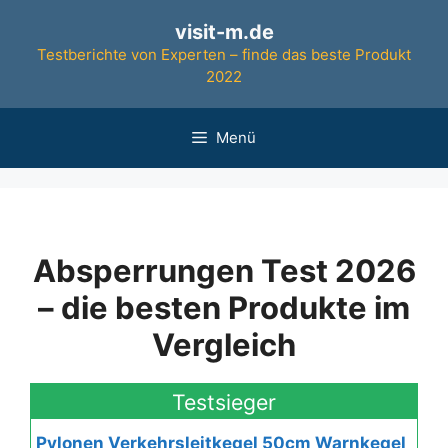
Zum
visit-m.de
Inhalt
Testberichte von Experten – finde das beste Produkt
springen
2022
Menü
Absperrungen Test 2026
– die besten Produkte im
Vergleich
Testsieger
Pylonen Verkehrsleitkegel 50cm Warnkegel