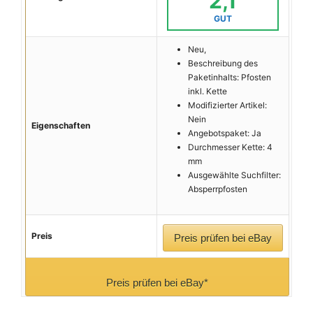
2,1
GUT
Neu,
Beschreibung des
Paketinhalts: Pfosten
inkl. Kette
Modifizierter Artikel:
Nein
Eigenschaften
Angebotspaket: Ja
Durchmesser Kette: 4
mm
Ausgewählte Suchfilter:
Absperrpfosten
Preis
Preis prüfen bei eBay
Preis prüfen bei eBay*