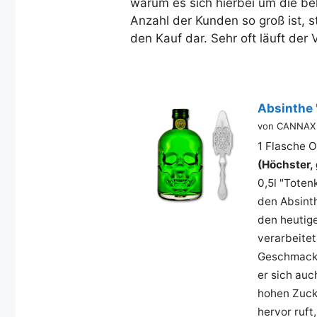
warum es sich hierbei um die bel
Anzahl der Kunden so groß ist, s
den Kauf dar. Sehr oft läuft der
Absinthe "
von CANNAX
1 Flasche O
(Höchster,
0,5l "Toten
den Absint
den heutig
verarbeite
Geschmack 
er sich au
hohen Zuck
hervor ruft