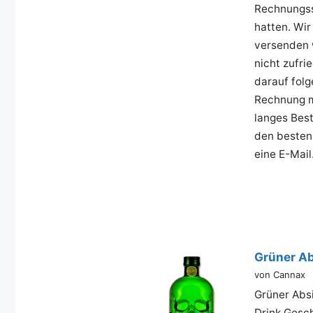
Rechnungsst
hatten. Wir
versenden w
nicht zufri
darauf fol
Rechnung m
langes Bes
den besten 
eine E-Mai
Grüner Ab
von Cannax
Grüner Absi
Drink Gesc