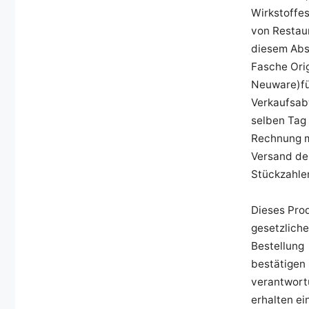
Wirkstoffes
von Restaur
diesem Absi
Fasche Origi
Neuware)fü
Verkaufsab
selben Tag 
Rechnung m
Versand der
Stückzahle
Dieses Prod
gesetzliche
Bestellung
bestätigen 
verantwort
erhalten e