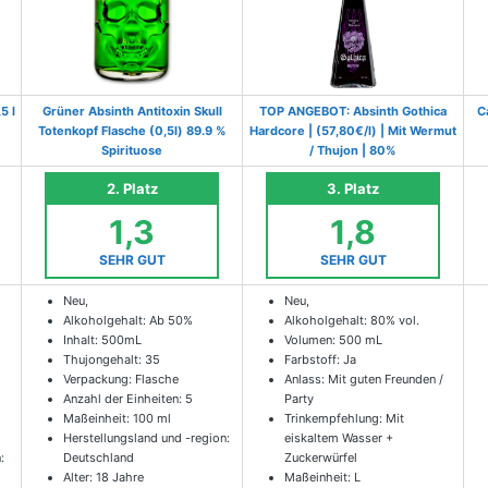
5 l
Grüner Absinth Antitoxin Skull
TOP ANGEBOT: Absinth Gothica
C
Totenkopf Flasche (0,5l) 89.9 %
Hardcore | (57,80€/l) | Mit Wermut
Spirituose
/ Thujon | 80%
2. Platz
3. Platz
1,3
1,8
SEHR GUT
SEHR GUT
Neu,
Neu,
Alkoholgehalt: Ab 50%
Alkoholgehalt: 80% vol.
Inhalt: 500mL
Volumen: 500 mL
Thujongehalt: 35
Farbstoff: Ja
Verpackung: Flasche
Anlass: Mit guten Freunden /
Anzahl der Einheiten: 5
Party
Maßeinheit: 100 ml
Trinkempfehlung: Mit
Herstellungsland und -region:
eiskaltem Wasser +
:
Deutschland
Zuckerwürfel
Alter: 18 Jahre
Maßeinheit: L