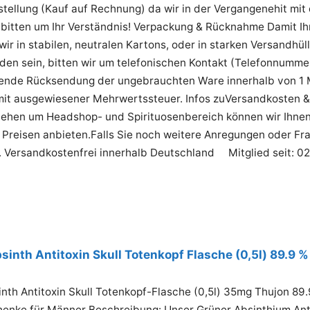
ellung (Kauf auf Rechnung) da wir in der Vergangenehit mit
 bitten um Ihr Verständnis! Verpackung & Rücknahme Damit Ih
ir in stabilen, neutralen Kartons, oder in starken Versandhül
eden sein, bitten wir um telefonischen Kontakt (Telefonnumm
gende Rücksendung der ungebrauchten Ware innerhalb von 1 Mo
it ausgewiesener Mehrwertssteuer. Infos zuVersandkosten &
tehen um Headshop- und Spirituosenbereich können wir Ihnen
Preisen anbieten.Falls Sie noch weitere Anregungen oder Fra
l. Versandkostenfrei innerhalb Deutschland Mitglied seit: 0
sinth Antitoxin Skull Totenkopf Flasche (0,5l) 89.9 %
nth Antitoxin Skull Totenkopf-Flasche (0,5l) 35mg Thujon 89.
henke für Männer Beschreibung: Unser Grüner Absinthium Anti