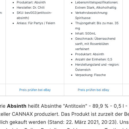
Produktart: Absinth
Lebensmittelspezifikationen:
Hersteller: Dr. Chili
Extrem Stark, Alkoholhaltig
n:
SKU: bev002(antitoxin-
Verkehrsbezeichnung:
absinth)
Spirituose
Anlass: Für Partys / Feiern
Thujongehalt: Bis zu max. 35
mg
Inhalt: 500mL
Geschmack: Überraschend
sanft, mit Rosenblüten
verfeinert
Produktart: Absinth
Anzahl der Einheiten: 0,5
Herstellungsland und -region:
Österreich
Verpackung: Flasche
Preis prüfen bei eBay
Preis prüfen bei eBay
rie
Absinth
heißt Absinthe "Antitoxin" - 89,9 % - 0,5 l 
eller CANNAX produziert. Das Produkt ist zurzeit der B
glich gekauft werden (Stand: 22. März 2021, 20:23). Un