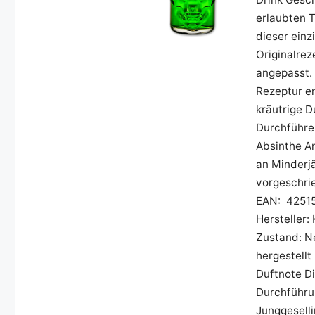
erlaubten T
dieser einz
Originalre
angepasst.
Rezeptur e
kräutrige D
Durchführen
Absinthe An
an Minderjä
vorgeschrie
EAN: 4251
Hersteller:
Zustand: Ne
hergestell
Duftnote Di
Durchführu
Junggeselli