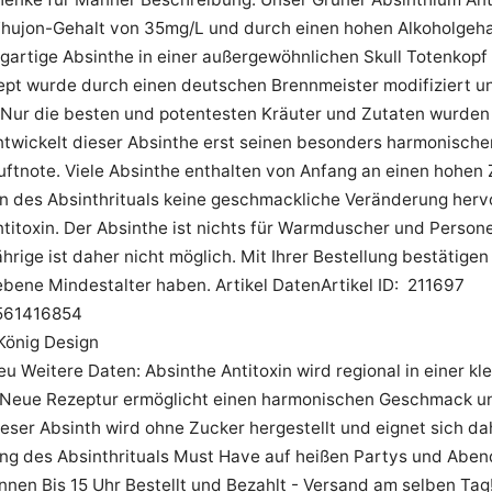
hujon-Gehalt von 35mg/L und durch einen hohen Alkoholgehalt
igartige Absinthe in einer außergewöhnlichen Skull Totenkop
zept wurde durch einen deutschen Brennmeister modifiziert 
 Nur die besten und potentesten Kräuter und Zutaten wurden 
ntwickelt dieser Absinthe erst seinen besonders harmonisc
uftnote. Viele Absinthe enthalten von Anfang an einen hohen
 des Absinthrituals keine geschmackliche Veränderung hervor
titoxin. Der Absinthe ist nichts für Warmduscher und Persone
hrige ist daher nicht möglich. Mit Ihrer Bestellung bestätigen
bene Mindestalter haben. Artikel DatenArtikel ID: 211697
561416854
 König Design
u Weitere Daten: Absinthe Antitoxin wird regional in einer kl
t Neue Rezeptur ermöglicht einen harmonischen Geschmack u
eser Absinth wird ohne Zucker hergestellt und eignet sich d
ng des Absinthrituals Must Have auf heißen Partys und Aben
nnen Bis 15 Uhr Bestellt und Bezahlt - Versand am selben Tag