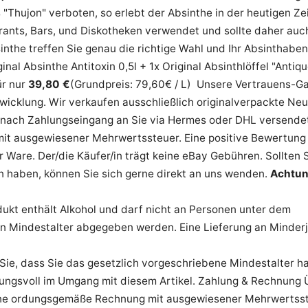
 "Thujon" verboten, so erlebt der Absinthe in der heutigen Ze
ants, Bars, und Diskotheken verwendet und sollte daher auch
nthe treffen Sie genau die richtige Wahl und Ihr Absinthaben
nal Absinthe Antitoxin 0,5l + 1x Original Absinthlöffel "Antique
r nur
39,80 €
(Grundpreis: 79,60€ / L) Unsere Vertrauens-Gar
wicklung. Wir verkaufen ausschließlich originalverpackte Ne
nach Zahlungseingang an Sie via Hermes oder DHL versendet.
it ausgewiesener Mehrwertssteuer. Eine positive Bewertung 
 Ware. Der/die Käufer/in trägt keine eBay Gebühren. Sollten 
n haben, können Sie sich gerne direkt an uns wenden.
Achtun
ukt enthält Alkohol und darf nicht an Personen unter dem
n Mindestalter abgegeben werden. Eine Lieferung an Minderjäh
Sie, dass Sie das gesetzlich vorgeschriebene Mindestalter ha
ungsvoll im Umgang mit diesem Artikel. Zahlung & Rechnung 
ine ordungsgemäße Rechnung mit ausgewiesener Mehrwertss