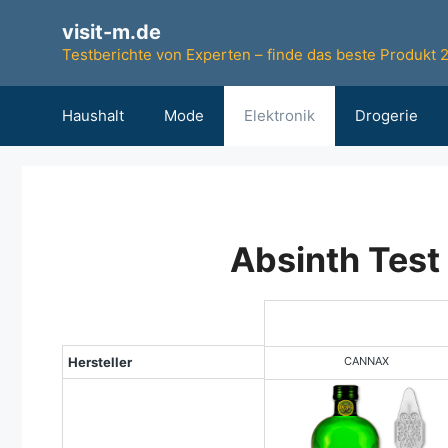
Zum
visit-m.de
Inhalt
Testberichte von Experten – finde das beste Produkt 
springen
Haushalt
Mode
Elektronik
Drogerie
Absinth Test
Testsieger
Hersteller
CANNAX