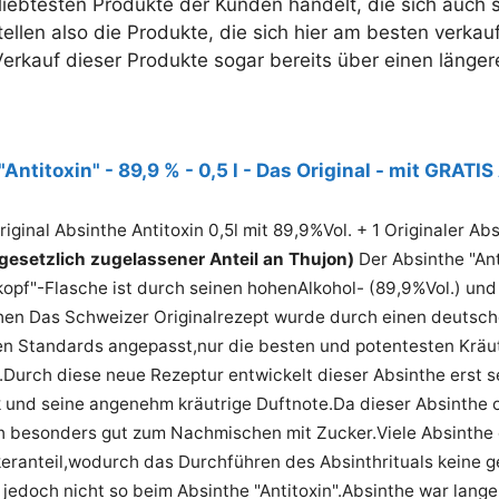
iebtesten Produkte der Kunden handelt, die sich auch s
tellen also die Produkte, die sich hier am besten verkau
 Verkauf dieser Produkte sogar bereits über einen länge
Testsieger
Antitoxin" - 89,9 % - 0,5 l - Das Original - mit GRATIS
riginal Absinthe Antitoxin 0,5l mit 89,9%Vol. + 1 Originaler Abs
 gesetzlich zugelassener Anteil an Thujon)
Der Absinthe "Ant
kopf"-Flasche ist durch seinen hohenAlkohol- (89,9%Vol.) und
hen Das Schweizer Originalrezept wurde durch einen deutsch
en Standards angepasst,nur die besten und potentesten Kräu
t.Durch diese neue Rezeptur entwickelt dieser Absinthe erst
und seine angenehm kräutrige Duftnote.Da dieser Absinthe oh
ch besonders gut zum Nachmischen mit Zucker.Viele Absinthe 
eranteil,wodurch das Durchführen des Absinthrituals keine
, jedoch nicht so beim Absinthe "Antitoxin".Absinthe war lan