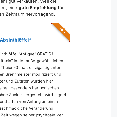
ehr gut verkaufen. Weil die
fen, eine
gute Empfehlung
für
ren Zeitraum hervorragend.
NR. 1
 Absinthlöffel*
inthlöffel "Antique" GRATIS !!!
itoxin" in der außergewöhnlichen
 Thujon-Gehalt einzigartig unter
en Brennmeister modifiziert und
ter und Zutaten wurden hier
 seinen besonders harmonischen
ne Zucker hergestellt wird eignet
enthalten von Anfang an einen
 geschmackliche Veränderung
ge Zeit wegen seiner psychoaktiven