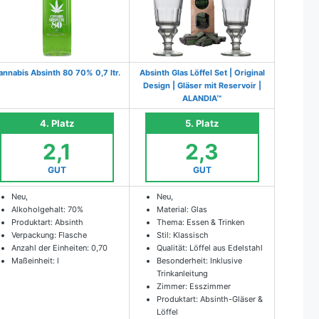
annabis Absinth 80 70% 0,7 ltr.
Absinth Glas Löffel Set | Original
Design | Gläser mit Reservoir |
ALANDIA™
4. Platz
5. Platz
2,1
2,3
GUT
GUT
Neu,
Neu,
Alkoholgehalt: 70%
Material: Glas
Produktart: Absinth
Thema: Essen & Trinken
Verpackung: Flasche
Stil: Klassisch
Anzahl der Einheiten: 0,70
Qualität: Löffel aus Edelstahl
Maßeinheit: l
Besonderheit: Inklusive
Trinkanleitung
Zimmer: Esszimmer
Produktart: Absinth-Gläser &
Löffel