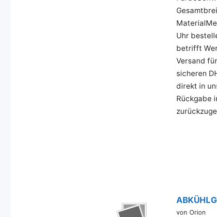
Gesamtbrei
MaterialMet
Uhr bestel
betrifft We
Versand für
sicheren DH
direkt in u
Rückgabe in
zurückzuge
ABKÜHLGIT
von Orion