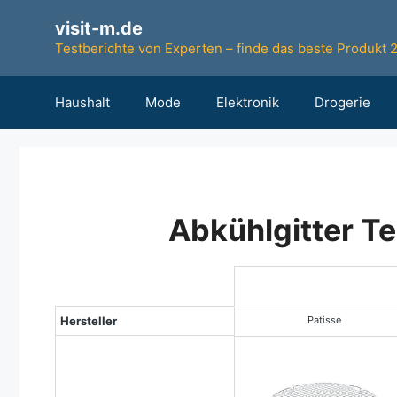
Zum
visit-m.de
Inhalt
Testberichte von Experten – finde das beste Produkt 
springen
Haushalt
Mode
Elektronik
Drogerie
Abkühlgitter Te
Testsieger
Hersteller
Patisse