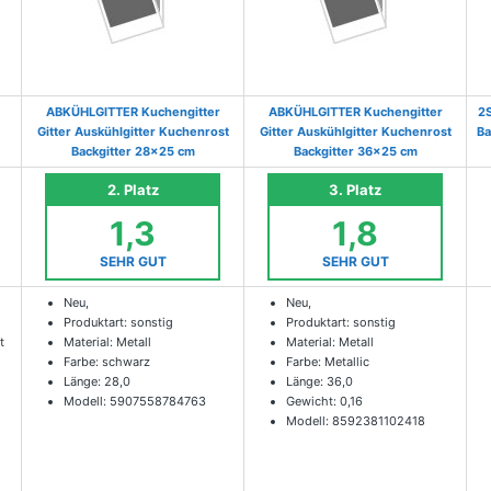
ABKÜHLGITTER Kuchengitter
ABKÜHLGITTER Kuchengitter
2S
Gitter Auskühlgitter Kuchenrost
Gitter Auskühlgitter Kuchenrost
Ba
Backgitter 28x25 cm
Backgitter 36x25 cm
2. Platz
3. Platz
1,3
1,8
SEHR GUT
SEHR GUT
Neu,
Neu,
Produktart: sonstig
Produktart: sonstig
t
Material: Metall
Material: Metall
Farbe: schwarz
Farbe: Metallic
Länge: 28,0
Länge: 36,0
Modell: 5907558784763
Gewicht: 0,16
Modell: 8592381102418