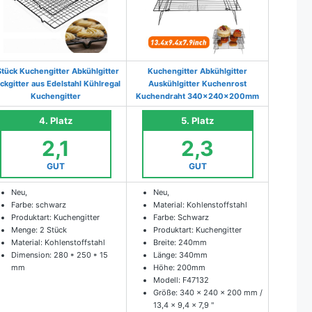
tück Kuchengitter Abkühlgitter
Kuchengitter Abkühlgitter
ckgitter aus Edelstahl Kühlregal
Auskühlgitter Kuchenrost
Kuchengitter
Kuchendraht 340x240x200mm
4. Platz
5. Platz
2,1
2,3
GUT
GUT
Neu,
Neu,
Farbe: schwarz
Material: Kohlenstoffstahl
Produktart: Kuchengitter
Farbe: Schwarz
Menge: 2 Stück
Produktart: Kuchengitter
Material: Kohlenstoffstahl
Breite: 240mm
Dimension: 280 * 250 * 15
Länge: 340mm
mm
Höhe: 200mm
Modell: F47132
Größe: 340 x 240 x 200 mm /
13,4 x 9,4 x 7,9 "