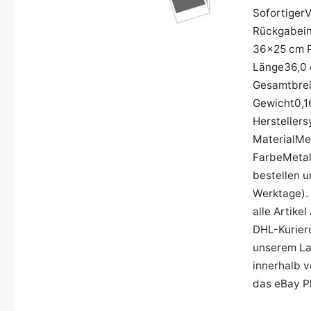
SofortigerV
Rückgabein
36x25 cm 
Länge36,0
Gesamtbrei
Gewicht0,16
Hersteller
MaterialMe
FarbeMetall
bestellen u
Werktage). 
alle Artike
DHL-Kurierd
unserem Lag
innerhalb v
das eBay P