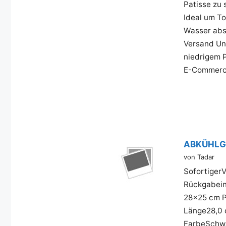
Patisse zu 
Ideal um To
Wasser abs
Versand Un
niedrigem 
E-Commerce 
ABKÜHLGIT
von Tadar
SofortigerV
Rückgabein
28x25 cm 
Länge28,0
FarbeSchw