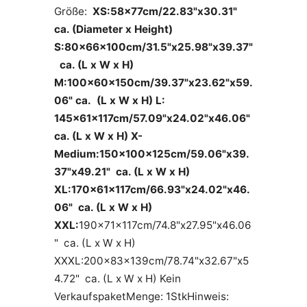
Größe:
XS:58x77cm/22.83"x30.31"
ca. (Diameter x Height)
S:80x66x100cm/31.5"x25.98"x39.37"
ca. (L x W x H)
M:100x60x150cm/39.37"x23.62"x59.
06" ca. (L x W x H)
L:
145x61x117cm/57.09"x24.02"x46.06"
ca. (L x W x H)
X-
Medium:150x100x125cm/59.06"x39.
37"x49.21" ca. (L x W x H)
XL:170x61x117cm/66.93"x24.02"x46.
06" ca. (L x W x H)
XXL:
190x71x117cm/74.8"x27.95"x46.06
" ca. (L x W x H)
XXXL:200x83x139cm/78.74"x32.67"x5
4.72" ca. (L x W x H) Kein
VerkaufspaketMenge: 1StkHinweis: