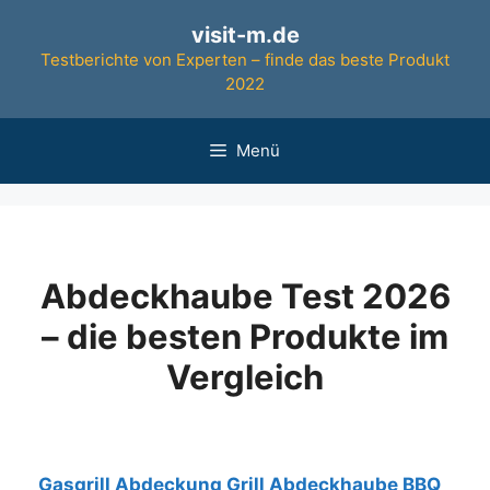
Zum
visit-m.de
Inhalt
Testberichte von Experten – finde das beste Produkt
springen
2022
Menü
Abdeckhaube Test 2026
– die besten Produkte im
Vergleich
Testsieger
Gasgrill Abdeckung Grill Abdeckhaube BBQ