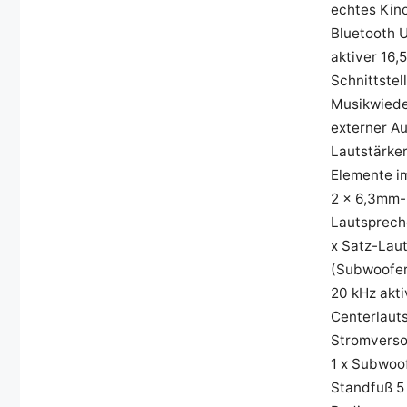
echtes Kino
Bluetooth 
aktiver 16,
Schnittste
Musikwiede
externer A
Lautstärke
Elemente i
2 x 6,3mm-
Lautsprech
x Satz-Laut
(Subwoofer)
20 kHz akti
Centerlaut
Stromversor
1 x Subwoof
Standfuß 5