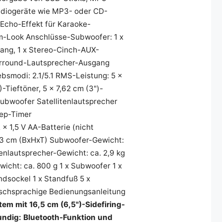
udiogeräte wie MP3- oder CD-
Echo-Effekt für Karaoke-
-Look Anschlüsse-Subwoofer: 1 x
ang, 1 x Stereo-Cinch-AUX-
Surround-Lautsprecher-Ausgang
bsmodi: 2.1/5.1 RMS-Leistung: 5 x
-Tieftöner, 5 x 7,62 cm (3")-
Subwoofer Satellitenlautsprecher
eep-Timer
 1,5 V AA-Batterie (nicht
 33 cm (BxHxT) Subwoofer-Gewicht:
tenlautsprecher-Gewicht: ca. 2,9 kg
icht: ca. 800 g 1 x Subwoofer 1 x
ndsockel 1 x Standfuß 5 x
tschsprachige Bedienungsanleitung
em mit 16,5 cm (6,5")-Sidefiring-
undig: Bluetooth-Funktion und