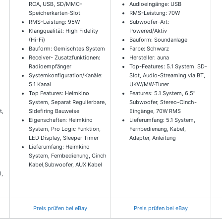
RCA, USB, SD/MMC-
Audioeingänge: USB
,
Speicherkarten-Slot
RMS-Leistung: 70W
RMS-Leistung: 95W
Subwoofer-Art:
Klangqualität: High Fidelity
Powered/Aktiv
(Hi-Fi)
Bauform: Soundanlage
Bauform: Gemischtes System
Farbe: Schwarz
Receiver- Zusatzfunktionen:
Hersteller: auna
Radioempfänger
Top-Features: 5.1 System, SD-
Systemkonfiguration/Kanäle:
Slot, Audio-Streaming via BT,
5.1 Kanal
UKW/MW-Tuner
Top Features: Heimkino
Features: 5.1 System, 6,5"
System, Separat Regulierbare,
Subwoofer, Stereo-Cinch-
t,
Sidefiring Bauweise
Eingänge, 70W RMS
Eigenschaften: Heimkino
Lieferumfang: 5.1 System,
System, Pro Logic Funktion,
Fernbedienung, Kabel,
LED Display, Sleeper Timer
Adapter, Anleitung
Lieferumfang: Heimkino
System, Fernbedienung, Cinch
Kabel,Subwoofer, AUX Kabel
l,
Preis prüfen bei eBay
Preis prüfen bei eBay