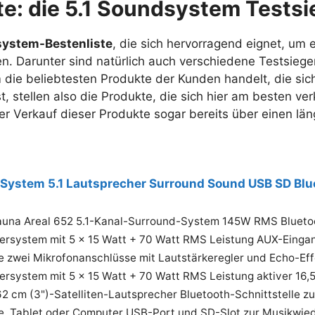
te: die 5.1 Soundsystem Tests
system-Bestenliste
, die sich hervorragend eignet, um 
n. Darunter sind natürlich auch verschiedene Testsiege
 die beliebtesten Produkte der Kunden handelt, die sich
t, stellen also die Produkte, die sich hier am besten ve
 der Verkauf dieser Produkte sogar bereits über einen l
Testsieger
 System 5.1 Lautsprecher Surround Sound USB SD B
una Areal 652 5.1-Kanal-Surround-System 145W RMS Blueto
ersystem mit 5 x 15 Watt + 70 Watt RMS Leistung AUX-Einga
 zwei Mikrofonanschlüsse mit Lautstärkeregler und Echo-Effe
rsystem mit 5 x 15 Watt + 70 Watt RMS Leistung aktiver 16,
62 cm (3")-Satelliten-Lautsprecher Bluetooth-Schnittstelle 
, Tablet oder Computer USB-Port und SD-Slot zur Musikwie