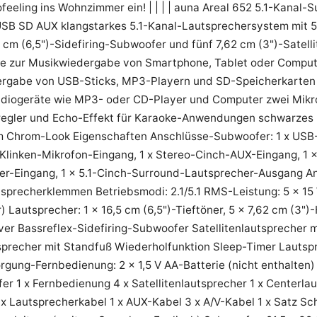
feeling ins Wohnzimmer ein! | | | | auna Areal 652 5.1-Kan
USB SD AUX klangstarkes 5.1-Kanal-Lautsprechersystem mit 5
5 cm (6,5")-Sidefiring-Subwoofer und fünf 7,62 cm (3")-Satel
lle zur Musikwiedergabe von Smartphone, Tablet oder Comput
rgabe von USB-Sticks, MP3-Playern und SD-Speicherkarten
udiogeräte wie MP3- oder CD-Player und Computer zwei Mikr
regler und Echo-Effekt für Karaoke-Anwendungen schwarzes 
m Chrom-Look Eigenschaften Anschlüsse-Subwoofer: 1 x USB-P
Klinken-Mikrofon-Eingang, 1 x Stereo-Cinch-AUX-Eingang, 1 
er-Eingang, 1 x 5.1-Cinch-Surround-Lautsprecher-Ausgang Ans
sprecherklemmen Betriebsmodi: 2.1/5.1 RMS-Leistung: 5 x 15 W
 Lautsprecher: 1 x 16,5 cm (6,5")-Tieftöner, 5 x 7,62 cm (3"
ver Bassreflex-Sidefiring-Subwoofer Satellitenlautsprecher 
sprecher mit Standfuß Wiederholfunktion Sleep-Timer Lautsp
gung-Fernbedienung: 2 x 1,5 V AA-Batterie (nicht enthalten
er 1 x Fernbedienung 4 x Satellitenlautsprecher 1 x Centerla
 x Lautsprecherkabel 1 x AUX-Kabel 3 x A/V-Kabel 1 x Satz S