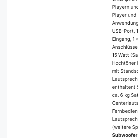
Playern un
Player und
Anwendunge
USB-Port, 
Eingang, 1
Anschlüsse-
15 Watt (Sa
Hochtöner F
mit Stands
Lautsprech
enthalten)
ca. 6 kg Sa
Centerlauts
Fernbedienu
Lautsprech
(weitere S
Subwoofer 