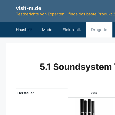
Zum
visit-m.de
Inhalt
Testberichte von Experten – finde das beste Produkt 
springen
Haushalt
Mode
Elektronik
Drogerie
5.1 Soundsystem T
Testsieger
Hersteller
auna