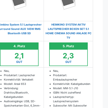
imkino System 5.1 Lautsprecher
HEIMKINO SYSTEM AKTIV
urround Sound AUX 145W RMS
LAUTSPRECHER BOXEN SET 5.1
Bluetooth USB SD
HOME CINEMA SOUND ANLAGE PC
TV
4. Platz
5. Platz
2,1
2,3
GUT
GUT
Neu,
Neu,
Produktart: Lautsprecher
Produktart:
Konnektivität: Verkabelt
Einbaulautsprecher
Modell: Areal 653
Konnektivität: Kabelgebunden
Verbindung:
Modell: MM-5.1-J10
Drahtlos/Bluetooth,
ISBN: Nicht zutreffend
Kabelgebunden
Lautsprechertyp:
Audioeingänge: USB, SD-
Lautsprechersystem
Speicherkarten-Slot, 6,3mm-
Subwoofer: Mit Subwoofer