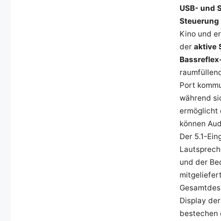
USB- und S
Steuerung 
Kino und er
der
aktive
Bassrefle
raumfüllen
Port kommu
während sic
ermöglicht
können Aud
Der 5.1-Ei
Lautsprech
und der Bed
mitgeliefe
Gesamtdesi
Display der
bestechen 