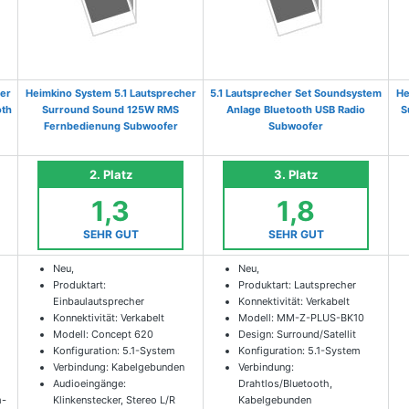
er
Heimkino System 5.1 Lautsprecher
5.1 Lautsprecher Set Soundsystem
He
oth
Surround Sound 125W RMS
Anlage Bluetooth USB Radio
S
Fernbedienung Subwoofer
Subwoofer
2. Platz
3. Platz
1,3
1,8
SEHR GUT
SEHR GUT
Neu,
Neu,
Produktart:
Produktart: Lautsprecher
Einbaulautsprecher
Konnektivität: Verkabelt
Konnektivität: Verkabelt
Modell: MM-Z-PLUS-BK10
Modell: Concept 620
Design: Surround/Satellit
Konfiguration: 5.1-System
Konfiguration: 5.1-System
Verbindung: Kabelgebunden
Verbindung:
Audioeingänge:
Drahtlos/Bluetooth,
m-
Klinkenstecker, Stereo L/R
Kabelgebunden