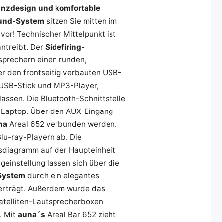
anzdesign und komfortable
ound-System
sitzen Sie mitten im
uvor! Technischer Mittelpunkt ist
antreibt. Der
Sidefiring-
sprechern einen runden,
r den frontseitig verbauten USB-
 USB-Stick und MP3-Player,
assen. Die Bluetooth-Schnittstelle
r Laptop. Über den AUX-Eingang
na
Areal 652 verbunden werden.
lu-ray-Playern ab. Die
sdiagramm auf der Haupteinheit
einstellung lassen sich über die
System
durch ein elegantes
verträgt. Außerdem wurde das
 Satelliten-Lautsprecherboxen
. Mit
auna´s
Areal Bar 652 zieht