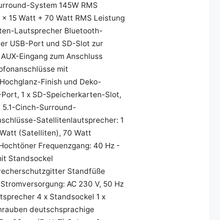
al-Surround-System 145W RMS
 x 15 Watt + 70 Watt RMS Leistung
liten-Lautsprecher Bluetooth-
er USB-Port und SD-Slot zur
 AUX-Eingang zum Anschluss
ofonanschlüsse mit
Hochglanz-Finish und Deko-
ort, 1 x SD-Speicherkarten-Slot,
x 5.1-Cinch-Surround-
chlüsse-Satellitenlautsprecher: 1
att (Satelliten), 70 Watt
)-Hochtöner Frequenzgang: 40 Hz -
mit Standsockel
recherschutzgitter Standfüße
) Stromversorgung: AC 230 V, 50 Hz
utsprecher 4 x Standsockel 1 x
chrauben deutschsprachige