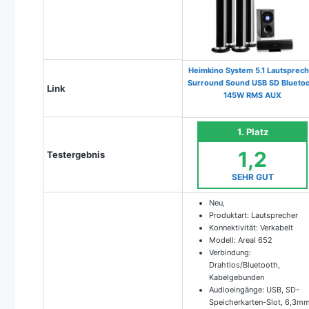
Heimkino System 5.1 Lautsprech
Surround Sound USB SD Blueto
Link
145W RMS AUX
1. Platz
1,2
Testergebnis
SEHR GUT
Neu,
Produktart: Lautsprecher
Konnektivität: Verkabelt
Modell: Areal 652
Verbindung:
Drahtlos/Bluetooth,
Kabelgebunden
Audioeingänge: USB, SD-
Speicherkarten-Slot, 6,3m