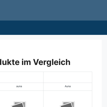
dukte im Vergleich
auna
Auna