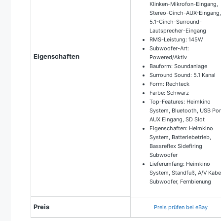
Klinken-Mikrofon-Eingang,
Stereo-Cinch-AUX-Eingang
5.1-Cinch-Surround-
Lautsprecher-Eingang
RMS-Leistung: 145W
Subwoofer-Art:
Eigenschaften
Powered/Aktiv
Bauform: Soundanlage
Surround Sound: 5.1 Kanal
Form: Rechteck
Farbe: Schwarz
Top-Features: Heimkino
System, Bluetooth, USB Por
AUX Eingang, SD Slot
Eigenschaften: Heimkino
System, Batteriebetrieb,
Bassreflex Sidefiring
Subwoofer
Lieferumfang: Heimkino
System, Standfuß, A/V Kabe
Subwoofer, Fernbienung
Preis
Preis prüfen bei eBay