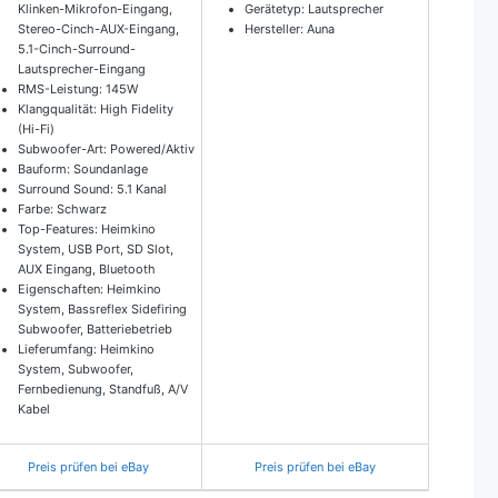
Klinken-Mikrofon-Eingang,
Gerätetyp: Lautsprecher
Stereo-Cinch-AUX-Eingang,
Hersteller: Auna
5.1-Cinch-Surround-
Lautsprecher-Eingang
RMS-Leistung: 145W
Klangqualität: High Fidelity
(Hi-Fi)
Subwoofer-Art: Powered/Aktiv
Bauform: Soundanlage
Surround Sound: 5.1 Kanal
Farbe: Schwarz
Top-Features: Heimkino
System, USB Port, SD Slot,
AUX Eingang, Bluetooth
Eigenschaften: Heimkino
System, Bassreflex Sidefiring
Subwoofer, Batteriebetrieb
Lieferumfang: Heimkino
System, Subwoofer,
Fernbedienung, Standfuß, A/V
Kabel
Preis prüfen bei eBay
Preis prüfen bei eBay