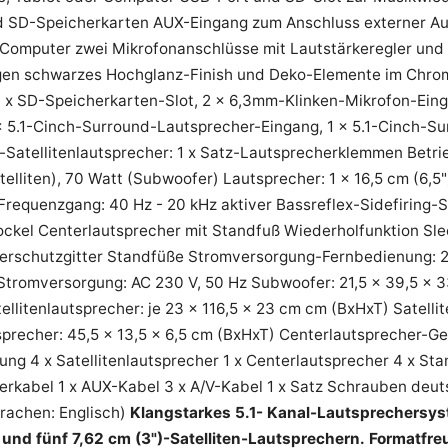
d SD-Speicherkarten AUX-Eingang zum Anschluss externer A
 Computer zwei Mikrofonanschlüsse mit Lautstärkeregler und 
n schwarzes Hochglanz-Finish und Deko-Elemente im Chrom
1 x SD-Speicherkarten-Slot, 2 x 6,3mm-Klinken-Mikrofon-Eing
 x 5.1-Cinch-Surround-Lautsprecher-Eingang, 1 x 5.1-Cinch-
Satellitenlautsprecher: 1 x Satz-Lautsprecherklemmen Betrie
telliten), 70 Watt (Subwoofer) Lautsprecher: 1 x 16,5 cm (6,5")
requenzgang: 40 Hz - 20 kHz aktiver Bassreflex-Sidefiring-
ockel Centerlautsprecher mit Standfuß Wiederholfunktion Sl
erschutzgitter Standfüße Stromversorgung-Fernbedienung: 2 x
 Stromversorgung: AC 230 V, 50 Hz Subwoofer: 21,5 x 39,5 x
tellitenlautsprecher: je 23 x 116,5 x 23 cm cm (BxHxT) Satelli
precher: 45,5 x 13,5 x 6,5 cm (BxHxT) Centerlautsprecher-Gew
ng 4 x Satellitenlautsprecher 1 x Centerlautsprecher 4 x Sta
erkabel 1 x AUX-Kabel 3 x A/V-Kabel 1 x Satz Schrauben deu
prachen: Englisch)
Klangstarkes 5.1- Kanal-Lautsprechersyst
und fünf 7,62 cm (3")-Satelliten-Lautsprechern.
Formatfre