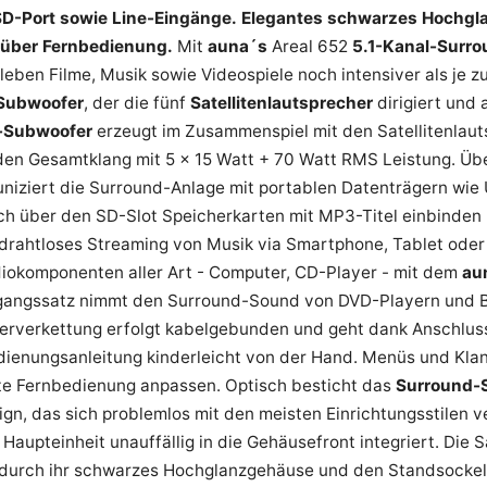
D-Port sowie Line-Eingänge.
Elegantes schwarzes Hochgl
über Fernbedienung.
Mit
auna´s
Areal 652
5.1-Kanal-Surr
leben Filme, Musik sowie Videospiele noch intensiver als je z
 Subwoofer
, der die fünf
Satellitenlautsprecher
dirigiert und 
x-Subwoofer
erzeugt im Zusammenspiel mit den Satellitenlaut
den Gesamtklang mit 5 x 15 Watt + 70 Watt RMS Leistung. Übe
niziert die Surround-Anlage mit portablen Datenträgern wie
h über den SD-Slot Speicherkarten mit MP3-Titel einbinden l
 drahtloses Streaming von Musik via Smartphone, Tablet ode
iokomponenten aller Art - Computer, CD-Player - mit dem
au
ngangssatz nimmt den Surround-Sound von DVD-Playern und B
erverkettung erfolgt kabelgebunden und geht dank Anschlus
ienungsanleitung kinderleicht von der Hand. Menüs und Klang
rte Fernbedienung anpassen. Optisch besticht das
Surround-
gn, das sich problemlos mit den meisten Einrichtungsstilen 
 Haupteinheit unauffällig in die Gehäusefront integriert. Die
durch ihr schwarzes Hochglanzgehäuse und den Standsockel