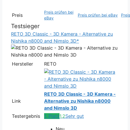
Preis prüfen bei
Preis
Preis prüfen bei eBay
Prei
eBay
Testsieger
RETO 3D Classic - 3D Kamera - Alternative zu
Nishika n8000 and Nimslo 3D*
Hersteller
RETO
RETO 3D Classic - 3D Kamera -
Link
Alternative zu Nishika n8000
and Nimslo 3D
Testergebnis
1. Platz
1,2
Sehr gut
Neu,