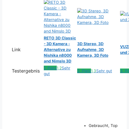
RETO 3D Classic
- 3D Kamera -
3D Stereo, 3D
VUZE
Link
Alternative zu
Aufnahme, 3D
und 
Nishika n8000
Kamera, 3D Foto
and Nimslo 3D
1. Platz
1,2
Sehr
Testergebnis
2. Platz
1,3
Sehr gut
3. Pl
gut
Gebraucht, Top