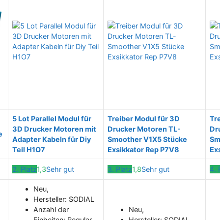
5 Lot Parallel Modul für
Treiber Modul für 3D
Tr
3D Drucker Motoren mit
Drucker Motoren TL-
Dr
e
Adapter Kabeln für Diy
Smoother V1X5 Stücke
Sm
Teil H1O7
Exsikkator Rep P7V8
Ex
2. Platz
1,3
Sehr gut
3. Platz
1,8
Sehr gut
4. 
Neu,
Hersteller: SODIAL
Anzahl der
Neu,
Einheiten: Regular
Hersteller: SODIAL