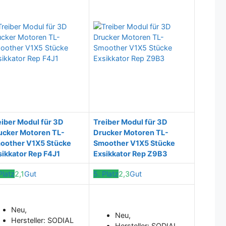
eiber Modul für 3D
Treiber Modul für 3D
ucker Motoren TL-
Drucker Motoren TL-
oother V1X5 Stücke
Smoother V1X5 Stücke
sikkator Rep F4J1
Exsikkator Rep Z9B3
Platz
2,1
Gut
5. Platz
2,3
Gut
Neu,
Neu,
Hersteller: SODIAL
Hersteller: SODIAL