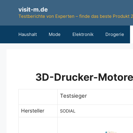
Zum
visit-m.de
Inhalt
Testberichte von Experten – finde das beste Produkt 
springen
Haushalt
Mode
Elektronik
Drogerie
3D-Drucker-Motoren
Testsieger
Hersteller
SODIAL