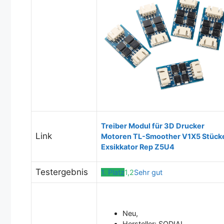
Treiber Modul für 3D Drucker
Link
Motoren TL-Smoother V1X5 Stück
Exsikkator Rep Z5U4
Testergebnis
1. Platz
1,2
Sehr gut
Neu,
Hersteller: SODIAL