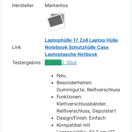
Hersteller
Markenlos
Laptophülle 17 Zoll Laptop Hülle
Link
Notebook Schutzhülle Case
Laptoptasche Netbook
Testergebnis
5. Platz
2,3
Gut
Neu,
Besonderheiten:
Gummigurte, Reißverschluss
Funktionen:
Klettverschlussbänder,
Reißverschluss, Gepolstert
Design/Finish: Einfach
Kompatibel mit
Laptopgröße: 43,2 cm (17