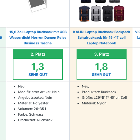
15,6 Zoll Laptop Rucksack mit USB
KALIDI Laptop Rucksack Backpack
VI
it
Wasserdicht Herren Damen Reise
Schulrucksack für 15 -17 zoll
L
Business Tasche
Laptop Notebook
2. Platz
3. Platz
1,3
1,8
SEHR GUT
SEHR GUT
Neu,
Neu,
Modifizierter Artikel: Nein
Produktart: Rucksack
Angebotspaket: Nein
Größe: L29*B17*H51cmZoll
Material: Polyester
Material: Nylon
Volumen: 26-35 L
Farbe: Schwarz
Produktart: Rucksack