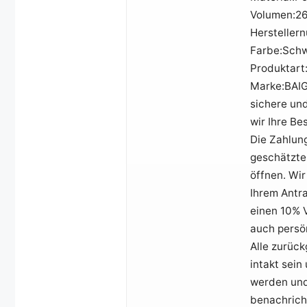
Volumen:26
Hersteller
Farbe:Sch
Produktart
Marke:BAIGI
sichere und
wir Ihre Be
Die Zahlung
geschätzten
öffnen. Wi
Ihrem Antr
einen 10% V
auch persö
Alle zurüc
intakt sei
werden und
benachricht