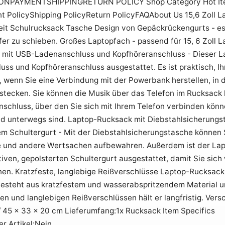
ONPAYMENTSHIPPINGRETURN POLICY Shop Category Hot Item 
t PolicyShipping PolicyReturn PolicyFAQAbout Us 15,6 Zoll 
zeit Schulrucksack Tasche Design von Gepäckrückengurts - es
fer zu schieben. Großes Laptopfach - passend für 15, 6 Zoll 
 mit USB-Ladenanschluss und Kopfhöreranschluss - Dieser La
ss und Kopfhöreranschluss ausgestattet. Es ist praktisch, I
 wenn Sie eine Verbindung mit der Powerbank herstellen, in d
stecken. Sie können die Musik über das Telefon im Rucksack h
schluss, über den Sie sich mit Ihrem Telefon verbinden könn
d unterwegs sind. Laptop-Rucksack mit Diebstahlsicherung
m Schultergurt - Mit der Diebstahlsicherungstasche können Si
e und andere Wertsachen aufbewahren. Außerdem ist der La
iven, gepolsterten Schultergurt ausgestattet, damit Sie sich
nen. Kratzfeste, langlebige Reißverschlüsse Laptop-Rucksack
esteht aus kratzfestem und wasserabspritzendem Material und
n und langlebigen Reißverschlüssen hält er langfristig. Vers
 / 45 x 33 x 20 cm Lieferumfang:1x Rucksack Item Specifics
er Artikel:Nein