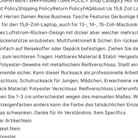
ONPAYMENTSHIPPINGRETURN POLICY Shop Category Hot Item 
t PolicyShipping PolicyReturn PolicyFAQAbout Us 15,6 Zoll 
t Herren Damen Reise Business Tasche Features Geräumige &
für den 15,6-Zoll-Laptop, auch für 13-, 14-, 15-Zoll-Macboo
es Luftstrom-Rücken-Design mit dicker aber weicher mehrschi
ckenstütze anzubieten. Multifunktionell & Sicher: Ein rückse
infach auf Reisekoffer oder Gepäck befestigen. Ziehen Sie d
 zum leichteren Tragen. Haltbares Material & Stabil: Hergest
Polyester-Gewebe mit metallischem Reißverschluss. Stellt ei
nende sicher. Kann dieser Rucksack als professionelle Arbei
schluss, Schulrucksack für Jungen, Mädchen, Erwachsene ve
ack Material: Polyester Verschluss: Reißverschluss Lieferumf
uben Sie 1-3 cm unterscheidet wegen des manuellen Maßes. W
zeigenfarben anders kann die Farbe des tatsächlichen Einze
as schwanken. Danke für ihr Verständnis. Item Specifics
er Artikel:Nein
ket:Nein
lyester