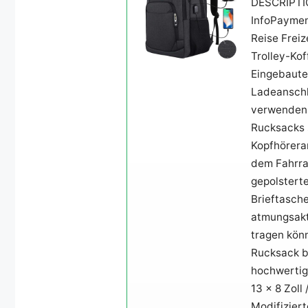
DESCRIPTI
InfoPaymen
Reise Frei
Trolley-Kof
Eingebaute
Ladeanschlu
verwenden,
Rucksacks 
Kopfhöreran
dem Fahrra
gepolsterte
Brieftasch
atmungsakt
tragen kön
Rucksack b
hochwertige
13 x 8 Zoll
Modifiziert