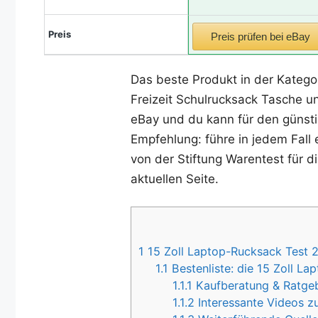
Preis
Preis prüfen bei eBay
Das beste Produkt in der Katego
Freizeit Schulrucksack Tasche un
eBay und du kann für den günsti
Empfehlung: führe in jedem Fall 
von der Stiftung Warentest für d
aktuellen Seite.
1
15 Zoll Laptop-Rucksack Test 2
1.1
Bestenliste: die 15 Zoll L
1.1.1
Kaufberatung & Ratgebe
1.1.2
Interessante Videos z