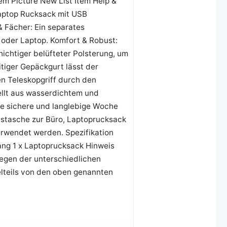
Picture New List Item Help &
Laptop Rucksack mit USB
 Fächer: Ein separates
k oder Laptop. Komfort & Robust:
chtiger belüfteter Polsterung, um
itiger Gepäckgurt lässt der
en Teleskopgriff durch den
ellt aus wasserdichtem und
ne sichere und langlebige Woche
tstasche zur Büro, Laptoprucksack
rwendet werden. Spezifikation
ang 1 x Laptoprucksack Hinweis
egen der unterschiedlichen
lteils von den oben genannten