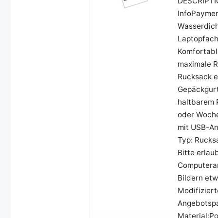
DESCRIPTI
InfoPaymen
Wasserdich
Laptopfach 
Komfortabl
maximale Rü
Rucksack e
Gepäckgurt
haltbarem 
oder Woche
mit USB-An
Typ: Rucks
Bitte erla
Computeran
Bildern etw
Modifiziert
Angebotspa
Material:Po