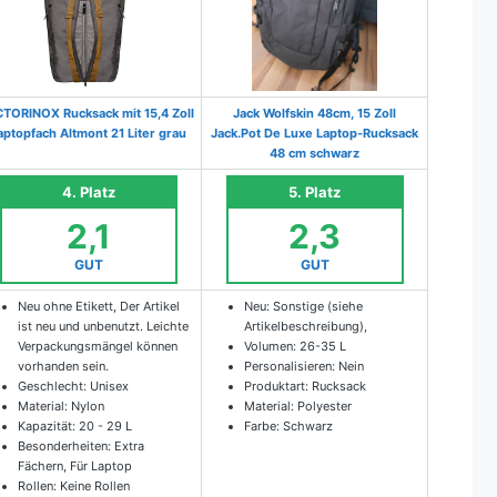
CTORINOX Rucksack mit 15,4 Zoll
Jack Wolfskin 48cm, 15 Zoll
aptopfach Altmont 21 Liter grau
Jack.Pot De Luxe Laptop-Rucksack
48 cm schwarz
4. Platz
5. Platz
2,1
2,3
GUT
GUT
Neu ohne Etikett, Der Artikel
Neu: Sonstige (siehe
ist neu und unbenutzt. Leichte
Artikelbeschreibung),
Verpackungsmängel können
Volumen: 26-35 L
vorhanden sein.
Personalisieren: Nein
Geschlecht: Unisex
Produktart: Rucksack
Material: Nylon
Material: Polyester
Kapazität: 20 - 29 L
Farbe: Schwarz
Besonderheiten: Extra
Fächern, Für Laptop
Rollen: Keine Rollen