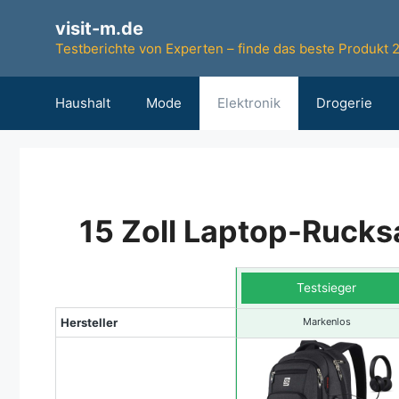
Zum
visit-m.de
Inhalt
Testberichte von Experten – finde das beste Produkt 
springen
Haushalt
Mode
Elektronik
Drogerie
15 Zoll Laptop-Rucks
Testsieger
Hersteller
Markenlos